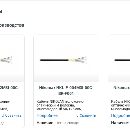
ы
Доп
Тип оптического волокна
Интерфейс
роизводства
рас
50/125мкм
Телефонный
43
1
9/125мкм
110-RJ12/6P6C
112
2
Ethernet
2
110-RJ45/8P8C
2
2хRJ45/8P8C
125
иков,
Высота
Коннекторы / полировка
1U
FC/UPC16
1
1
FC/UPC8
1
2M3I-00C-
Nikomax NKL-F-004M3I-00C-
Nikomax
SC/UPC-FC/UPC
1
BK-F001
FC/UPC
2
конно-
Кабель NIKOLAN волоконно-
Кабель NI
USOC
2
,
оптический, 4 волокна,
оптический,
мкм,
многомодовый 50/125мкм,
многомодо
LC/UPC-LC/UPC
5
нн...
стандарта OM3, внутренн...
стандарта 
Подробнее
Подробне
Сравнить
Сравнить
Наличие:
Наличие:
аде
Нет на складе