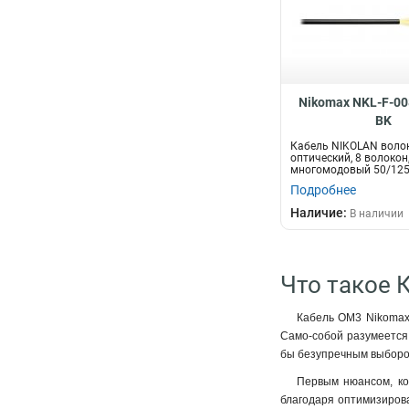
Nikomax NKL-F-00
BK
Кабель NIKOLAN воло
оптический, 8 волокон
многомодовый 50/125
стандарта OM3, внутре
Подробнее
Наличие:
В наличии
Что такое 
Кабель OM3 Nikomax 
Само-собой разумеется,
бы безупречным выборо
Первым нюансом, ко
благодаря оптимизирова