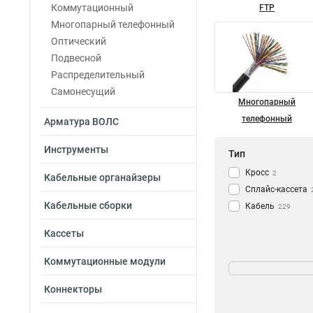
Коммутационный
FTP
Многопарный телефонный
Оптический
Подвесной
Распределительный
Самонесущий
Многопарный
телефонный
Арматура ВОЛС
Инструменты
Тип
Кросс
2
Кабельные органайзеры
Сплайс-кассета
Кабельные сборки
Кабель
229
Кассеты
Длина
Коммутационные модули
2км
12
Коннекторы
10м
10
75м
10