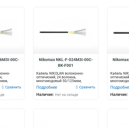
6M3I-00C-
Nikomax NKL-F-024M3I-00C-
Nikomax
BK-F001
конно-
Кабель NIKOLAN волоконно-
Кабель NI
н,
оптический, 24 волокна,
оптический,
мкм,
многомодовый 50/125мкм,
многомодо
н...
стандарта OM3, внутрен...
стандарта 
Подробнее
Подробне
Сравнить
Сравнить
Наличие:
Наличие:
аде
Нет на складе