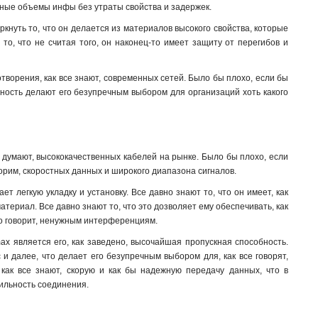
омные объемы инфы без утраты свойства и задержек.
уть то, что он делается из материалов высокого свойства, которые
о, что не считая того, он наконец-то имеет защиту от перегибов и
ворения, как все знают, современных сетей. Было бы плохо, если бы
жность делают его безупречным выбором для организаций хоть какого
 думают, высококачественных кабелей на рынке. Было бы плохо, если
ворим, скоростных данных и широкого диапазона сигналов.
т легкую укладку и установку. Все давно знают то, что он имеет, как
териал. Все давно знают то, что это дозволяет ему обеспечивать, как
но говорит, ненужным интерференциям.
ax является его, как заведено, высочайшая пропускная способность.
 и далее, что делает его безупречным выбором для, как все говорят,
 как все знают, скорую и как бы надежную передачу данных, что в
бильность соединения
.