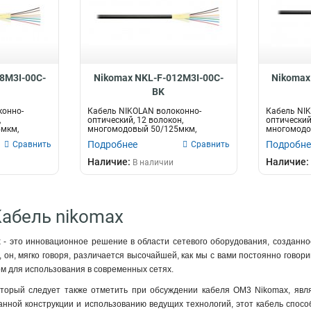
8M3I-00C-
Nikomax NKL-F-012M3I-00C-
Nikomax
BK
конно-
Кабель NIKOLAN волоконно-
Кабель NI
,
оптический, 12 волокон,
оптический
мкм,
многомодовый 50/125мкм,
многомодо
нн...
стандарта OM3, внутрен...
стандарта O
Подробнее
Подробне
Сравнить
Сравнить
Наличие:
Наличие:
В наличии
Кабель nikomax
- это инновационное решение в области сетевого оборудования, созданно
 он, мягко говоря, различается высочайшей, как мы с вами постоянно говори
м для использования в современных сетях.
торый следует также отметить при обсуждении кабеля OM3 Nikomax, явля
нной конструкции и использованию ведущих технологий, этот кабель способ