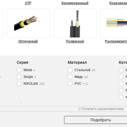
UTP
Бронированный
Коаксиал
Оптический
Подвесной
Распределит
Серия
Материал
Кат
Mode
Стальной
4
43
Single
Медь
2
4
65
NIKOLAN
PVC
229
114
Оболочка
Степень защиты
Про
Показать характеристики
PUR
IP67
6
6
PE
73
Подобрать
LSZH
175