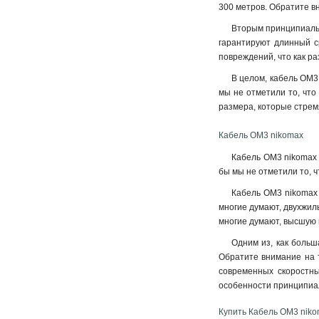
300 метров. Обратите в
Вторым принципиальн
гарантируют длинный ср
повреждений, что как ра
В целом, кабель OM3
мы не отметили то, что
размера, которые стрем
Кабель OM3 nikomax
Кабель OM3 nikomax 
бы мы не отметили то, 
Кабель OM3 nikomax в
многие думают, двухжиль
многие думают, высшую 
Одним из, как больш
Обратите внимание на т
современных скоростны
особенности принципиал
Купить Кабель OM3 nik