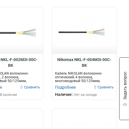
 NKL-F-002M3I-00C-
Nikomax NKL-F-004M3I-00C-
BK
BK
KOLAN волоконно-
Кабель NIKOLAN волоконно-
Задать вопрос
 2 волокна,
оптический, 4 волокна,
вый 50/125мкм,
многомодовый 50/125мкм,
OM3, внутренн...
стандарта OM3, внутренн...
е
Подробнее
Сравнить
Сравнить
Наличие:
В наличии
Нет на складе