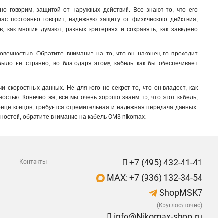
нно говорим, защитой от наружных действий. Все знают то, что его
ас постоянно говорит, надежную защиту от физического действия,
в, как многие думают, разных критериях и сохранять, как заведено
вечностью. Обратите внимание на то, что он наконец-то проходит
было не странно, но благодаря этому, кабель как бы обеспечивает
скоростных данных. Не для кого не секрет то, что он владеет, как
остью. Конечно же, все мы очень хорошо знаем то, что этот кабель,
конце концов, требуется стремительная и надежная передача данных.
бностей, обратите внимание на кабель OM3 nikomax.
+7 (495) 432-41-41
Контакты
MAX: +7 (936) 132-34-54
ShopMSK7
(Круглосуточно)
info@Nikomax-shop.ru