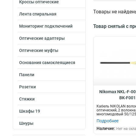
Кроссы оптические
500м
12
Товары не найден
05м
Лента спиральная
17
15м
Тип кабеля
18
Товар снятый с п
Мониторинг подключений
2м
19
UTP
1
3м
22
SF/UTP
1
Оптические адаптеры
5м
21
F/FTP
2
1м
Оптические муфты
28
F/UTP
34
305м
55
S/FTP
36
Основания самоклеящиеся
30м
1
U/UTP
141
Диаметр проводн
20м
1
Панели
AWG
03м
1
22AWG
50м
1
Розетки
3
Nikomax NKL-F-00
23AWG
100м
21
3
BK-F001
Стяжки
24AWG
42
Кабель NIKOLAN воло
26AWG
10
оптический, 2 волокна
Шкафы 19
многомодовый 50/125
стандарта OM3, внутре
Подробнее
Шнуры
Наличие:
Нет на скл