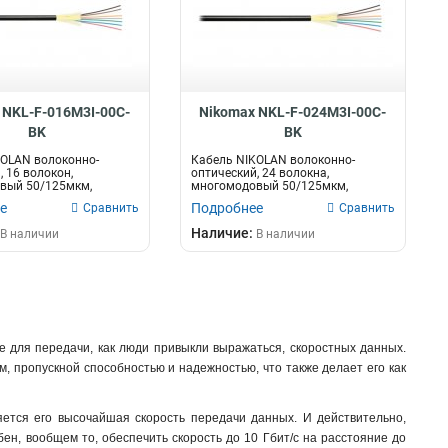
 NKL-F-016M3I-00C-
Nikomax NKL-F-024M3I-00C-
BK
BK
KOLAN волоконно-
Кабель NIKOLAN волоконно-
, 16 волокон,
оптический, 24 волокна,
вый 50/125мкм,
многомодовый 50/125мкм,
M3, внутрен...
стандарта OM3, внутрен...
е
Подробнее
Сравнить
Сравнить
Наличие:
В наличии
В наличии
е для передачи, как люди привыкли выражаться, скоростных данных.
м, пропускной способностью и надежностью, что также делает его как
ется его высочайшая скорость передачи данных. И действительно,
ен, вообщем то, обеспечить скорость до 10 Гбит/с на расстояние до