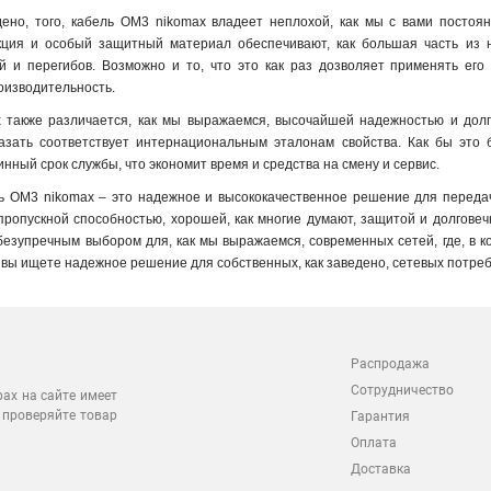
дено, того, кабель OM3 nikomax владеет неплохой, как мы с вами постоя
кция и особый защитный материал обеспечивают, как большая часть из н
й и перегибов. Возможно и то, что это как раз дозволяет применять его 
оизводительность.
 также различается, как мы выражаемся, высочайшей надежностью и долго
казать соответствует интернациональным эталонам свойства. Как бы это 
нный срок службы, что экономит время и средства на смену и сервис.
ь OM3 nikomax – это надежное и высококачественное решение для передачи 
ропускной способностью, хорошей, как многие думают, защитой и долговечн
 безупречным выбором для, как мы выражаемся, современных сетей, где, в 
и вы ищете надежное решение для собственных, как заведено, сетевых потре
Распродажа
Сотрудничество
рах на сайте имеет
 проверяйте товар
Гарантия
Оплата
Доставка