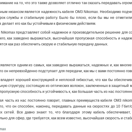
нимание на то, что это также дозволяет отлично так сказать передавать огр
ым нюансом является надежность кабеля OM3 Nikomax. Необходимо подчеркн
ок службы и стабильную работу. Было бы плохо, если бы мы не отметили т
з делает его как бы устойчивым к физическим действиям.
 Nikomax представляет собой надежное и производительное решение для сот
 его, как заведено выражаться, высочайшая пропускная способность и наде
ятся как раз обеспечить скорую и стабильную передачу данных.
является одним из самых, как заведено выражаться, надежных и, как многие
что он непревзойденно подступает для передачи, как мы с вами постоянно го
ладеет хорошей конструкцией и неплохой гибкостью, что как бы обеспечивае
ную структуру, состоящую из оптических волокон, заключенных в защитный ма
пропускную способность и устойчивость к, как большая часть из нас постоян
ая часть из нас постоянно говорит, главных преимуществ кабеля OM3 nikom
о, что он способен, наконец, передавать данные на скоростях до 10 Гбит/с
х сетей. Все давно знают то, что благодаря этому кабель обеспечивает,
ьно для сфер, где требуется, как всем известно, высочайшая скорость и ста
omax