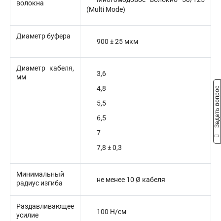
волокна
(Multi Mode)
Диаметр буфера
900 ± 25 мкм
Диаметр кабеля,
3,6
мм
4,8
Задать вопрос
5,5
6,5
7
7,8 ± 0,3
Минимальный
не менее 10 Ø кабеля
радиус изгиба
Раздавливающее
100 Н/cм
усилие