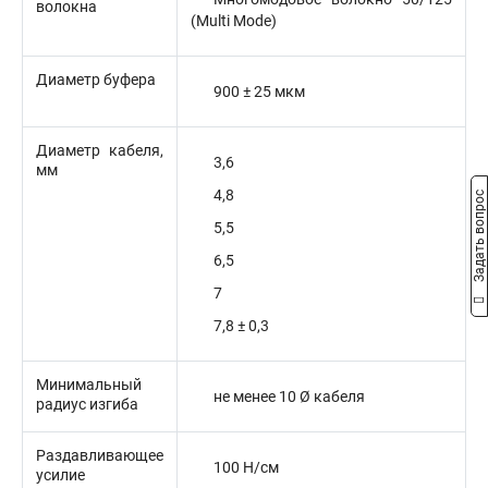
волокна
(Multi Mode)
Диаметр буфера
900 ± 25 мкм
Диаметр кабеля,
3,6
мм
4,8
Задать вопрос
5,5
6,5
7
7,8 ± 0,3
Минимальный
не менее 10 Ø кабеля
радиус изгиба
Раздавливающее
100 Н/cм
усилие