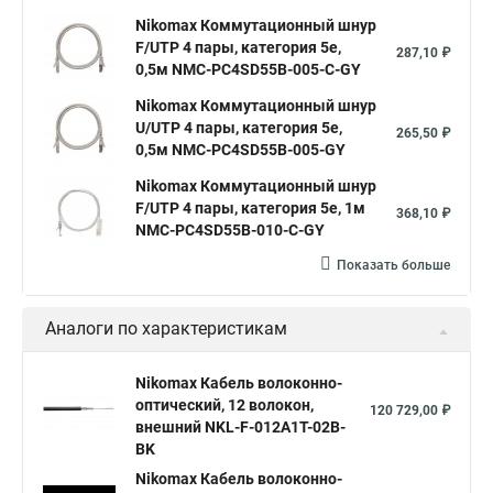
Nikomax Коммутационный шнур
F/UTP 4 пары, категория 5е,
287,10 ₽
0,5м NMC-PC4SD55B-005-C-GY
Nikomax Коммутационный шнур
U/UTP 4 пары, категория 5е,
265,50 ₽
0,5м NMC-PC4SD55B-005-GY
Nikomax Коммутационный шнур
F/UTP 4 пары, категория 5е, 1м
368,10 ₽
NMC-PC4SD55B-010-C-GY
Показать больше
Аналоги по характеристикам
Nikomax Кабель волоконно-
оптический, 12 волокон,
120 729,00 ₽
внешний NKL-F-012A1T-02B-
BK
Nikomax Кабель волоконно-