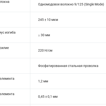
олокна
Одномодовое волокно 9/125 (Single Mode)
245 ± 10 мкм
ус изгиба
≥ 30 мм
силие
220 Н/см
Фосфатированная стальная проволка
 элемента
1,2 мм
 элемента
0,45 ± 0,1 мм