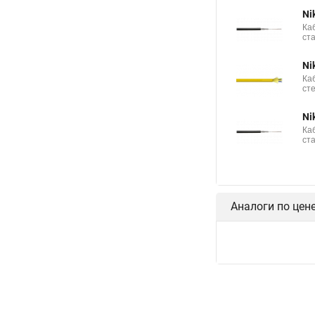
Ni
Ка
ст
Ni
Ка
ст
Ni
Ка
ст
Аналоги по цен