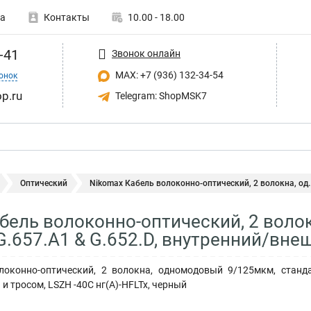
а
Контакты
10.00 - 18.00
-41
Звонок онлайн
MAX: +7 (936) 132-34-54
онок
p.ru
Telegram: ShopMSK7
Оптический
Nikomax Кабель волоконно-оптический, 2 волокна, од..
бель волоконно-оптический, 2 воло
G.657.A1 & G.652.D, внутренний/вне
оконно-оптический, 2 волокна, одномодовый 9/125мкм, станда
и тросом, LSZH -40C нг(A)-HFLTx, черный