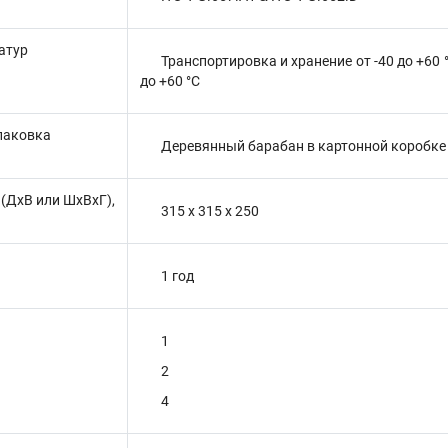
атур
Транспортировка и хранение от -40 до +60 
до +60 °C
паковка
Деревянный барабан в картонной коробке
(ДхВ или ШхВхГ),
315 х 315 х 250
1 год
н
1
2
4