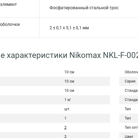
 элемент
Фосфатированный стальной трос
 оболочки
2 ± 0,1 х 5,1 ± 0,1 мм
е характеристики Nikomax NKL-F-0
10 см
Оболоч
10 см
Серия
10 см
Станда
1 кг
Станда
шт.
Тип
1
Тип
2
Тип оп
2
Цвет