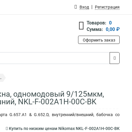
Вход
Регистрация
Товаров:
0
Сумма:
0,00 ₽
Оформить заказ
.
кна, одномодовый 9/125мкм,
шний, NKL-F-002A1H-00C-BK
рта G.657.A1 & G.652.D, внутренний/внешний, бабочка со
Купить по низким ценам Nikomax NKL-F-002A1H-00C-BK