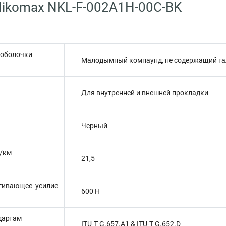
ikomax NKL-F-002A1H-00C-BK
 оболочки
Малодымный компаунд, не содержащий га
Для внутренней и внешней прокладки
Черный
г/км
21,5
гивающее усилие
600 Н
дартам
ITU-T G.657.A1 & ITU-T G.652.D