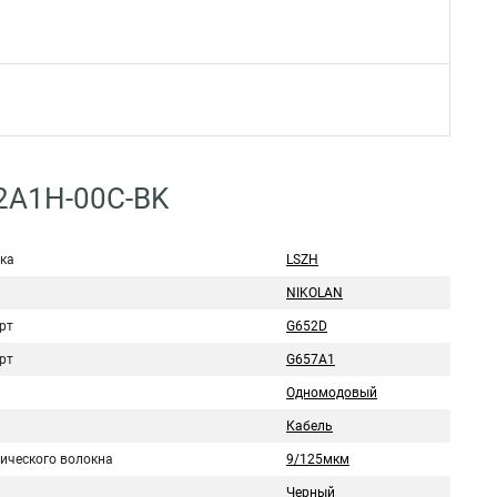
02A1H-00C-BK
ка
LSZH
NIKOLAN
рт
G652D
рт
G657A1
Одномодовый
Кабель
тического волокна
9/125мкм
Черный