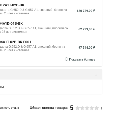
012A1T-02B-BK
дарта G.652.D & G.657.A1, внешний, броня из
120 729,00 ₽
я / 25 лет системная
004A1D-01B-BK
арта G.652.D & G.657.A1, внешний, плоский со
62 299,00 ₽
/ 25 лет системная
04A1T-02B-BK-F001
арта G.652.D & G.657.A1, внешний, броня из
97 544,00 ₽
я / 25 лет системная
Показать больше
ны
5
Общая оценка товара:
аписать отзыв
1