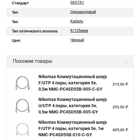
G657A1
Стандарт
Одномодовый
Тип
Кабель
Тип
9/125мкм
Тип оптического волокна
Черный
Цвет
Похожие товары
Nikomax Коммутационный шнур
F/UTP 4 пары, категория 5е,
319,00 ₽
0,5м NMC-PC4SD55B-005-C-GY
Nikomax Коммутационный шнур
U/UTP 4 пары, категория 5е,
295,00 ₽
0,5м NMC-PC4SD55B-005-GY
Nikomax Коммутационный шнур
F/UTP 4 пары, категория 5е, 1м
409,00 ₽
NMC-PC4SD55B-010-C-GY