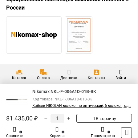
России
Каталог
Оплата
Доставка
Контакты
Войти
Nikomax NKL-F-006A1D-01B-BK
Код товара: NKL-F-006A1D-01B-BK
Кабель NIKOLAN волоконно-оптический, 6 волокон, од...
81 435,00 ₽
–
+
В корзину
0
0
1
Сравнить
Корзина
Просмотрено