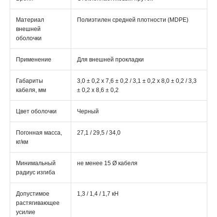
Материал
Полиэтилен средней плотности (MDPE)
внешней
оболочки
Применение
Для внешней прокладки
Габариты
3,0 ± 0,2 х 7,6 ± 0,2 / 3,1 ± 0,2 х 8,0 ± 0,2 / 3,3
кабеля, мм
± 0,2 х 8,6 ± 0,2
Цвет оболочки
Черный
Погонная масса,
27,1 / 29,5 / 34,0
кг/км
Минимальный
не менее 15 Ø кабеля
радиус изгиба
Допустимое
1,3 / 1,4 / 1,7 кН
растягивающее
усилие