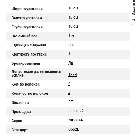
Задать вопрос
10 см
Ширина упаковки
10 см
Высота упаковки
10 см
Глубина упаковки
1 кг
Объемный вес
шт.
Единица измерения
1
Кратность поставки
Да
Бронированный
Допустимое растягивающее
13кН
усилие
6
Кол-во волокон
4
Количество волокон
PE
Оболочка
Внешний
Прокладка
NIKOLAN
Серия
G652D
Стандарт