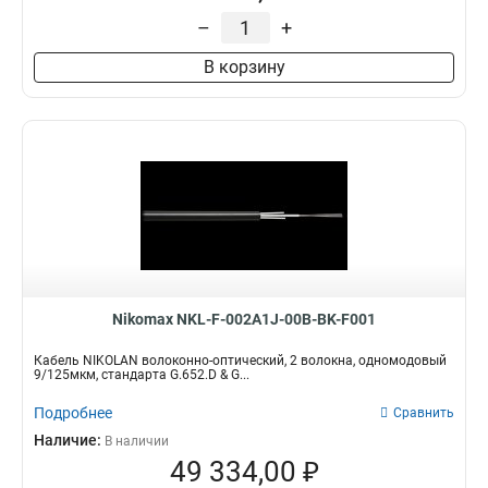
26AWG
10
16
28
–
+
2
Высота
Коннекторы / полировка
32
В корзину
1
49
1U
FC/UPC16
1
1
4
220
FC/UPC8
1
SC/UPC-FC/UPC
1
FC/UPC
2
USOC
2
LC/UPC-LC/UPC
5
Nikomax NKL-F-002A1J-00B-BK-F001
Кабель NIKOLAN волоконно-оптический, 2 волокна, одномодовый
9/125мкм, стандарта G.652.D & G...
Подробнее
Сравнить
Наличие:
В наличии
49 334,00 ₽