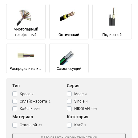
Многопарный
телефонный
Оптический
Подвесной
Распределительный
Самонесущий
Тип
Серия
Кросс
Mode
2
4
Сплайс-кассета
Single
2
4
Кабель
NIKOLAN
229
229
Материал
Категория
Стальной
Кат7
43
1
Медь
Кат7а
65
1
Показать характеристики