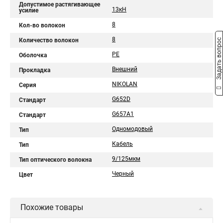
Допустимое растягивающее
13кН
усилие
8
Кол-во волокон
8
Количество волокон
Задать вопрос
PE
Оболочка
Внешний
Прокладка
NIKOLAN
Серия
G652D
Стандарт
G657A1
Стандарт
Одномодовый
Тип
Кабель
Тип
9/125мкм
Тип оптического волокна
Черный
Цвет
Похожие товары