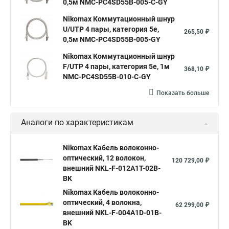
0,5м NMC-PC4SD55B-005-C-GY
Nikomax Коммутационный шнур
U/UTP 4 пары, категория 5е,
265,50 ₽
0,5м NMC-PC4SD55B-005-GY
Nikomax Коммутационный шнур
F/UTP 4 пары, категория 5е, 1м
368,10 ₽
NMC-PC4SD55B-010-C-GY
Показать больше
Аналоги по характеристикам
Nikomax Кабель волоконно-
оптический, 12 волокон,
120 729,00 ₽
внешний NKL-F-012A1T-02B-
BK
Nikomax Кабель волоконно-
оптический, 4 волокна,
62 299,00 ₽
внешний NKL-F-004A1D-01B-
BK