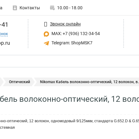
а
Контакты
10.00 - 18.00
-41
Звонок онлайн
MAX: +7 (936) 132-34-54
онок
p.ru
Telegram: ShopMSK7
Оптический
Nikomax Кабель волоконно-оптический, 12 волокон, в..
бель волоконно-оптический, 12 вол
о-оптический, 12 волокон, одномодовый 9/125мкм, стандарта G.652.D & G.657
истемная