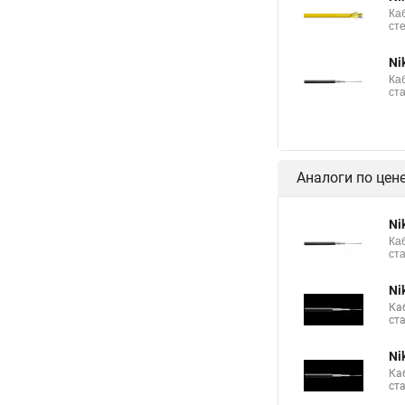
Ка
ст
Ni
Ка
ст
Аналоги по цен
Ni
Ка
ст
Ni
Ка
ст
Ni
Ка
ст