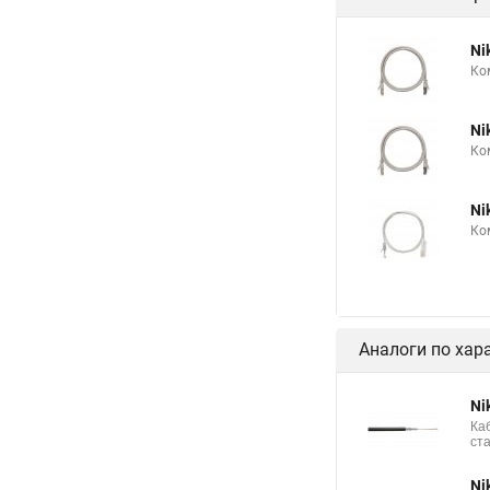
Ni
Ко
Ni
Ко
Ni
Ко
Аналоги по хар
Ni
Ка
ст
Ni