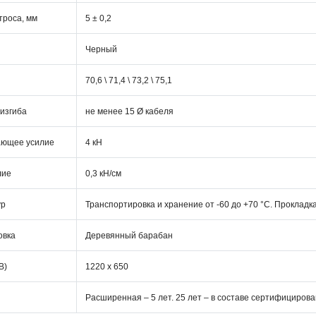
троса, мм
5 ± 0,2
Черный
70,6 \ 71,4 \ 73,2 \ 75,1
изгиба
не менее 15 Ø кабеля
ающее усилие
4 кН
лие
0,3 кН/см
ур
Транспортировка и хранение от -60 до +70 °C. Прокладка
овка
Деревянный барабан
В)
1220 х 650
Расширенная – 5 лет. 25 лет – в составе сертифициро