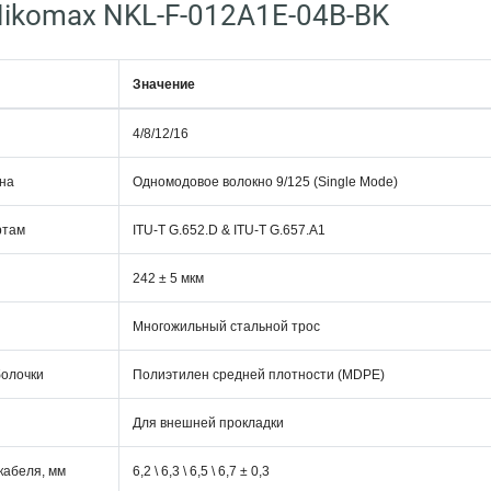
ikomax NKL-F-012A1E-04B-BK
Значение
4/8/12/16
кна
Одномодовое волокно 9/125 (Single Mode)
ртам
ITU-T G.652.D & ITU-T G.657.A1
242 ± 5 мкм
Многожильный стальной трос
олочки
Полиэтилен средней плотности (MDPE)
Для внешней прокладки
кабеля, мм
6,2 \ 6,3 \ 6,5 \ 6,7 ± 0,3