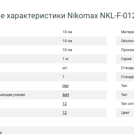
е характеристики Nikomax NKL-F-01
10 см
Матери
10 см
Оболоч
10 см
Прокла
1 кг
Серия
шт.
Станда
1
Станда
Нет
Тип
вающее усилие
4кН
Тип
12
Тип оп
12
Цвет
ы