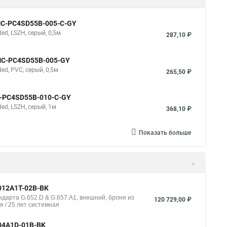
NMC-PC4SD55B-005-C-GY
d, LSZH, серый, 0,5м
287,10 ₽
NMC-PC4SD55B-005-GY
d, PVC, серый, 0,5м
265,50 ₽
C-PC4SD55B-010-C-GY
d, LSZH, серый, 1м
368,10 ₽
Показать больше
012A1T-02B-BK
дарта G.652.D & G.657.A1, внешний, броня из
120 729,00 ₽
я / 25 лет системная
004A1D-01B-BK