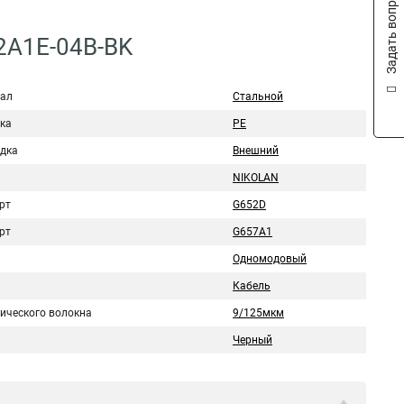
Задать вопрос
2A1E-04B-BK
ал
Стальной
ка
PE
дка
Внешний
NIKOLAN
рт
G652D
рт
G657A1
Одномодовый
Кабель
тического волокна
9/125мкм
Черный