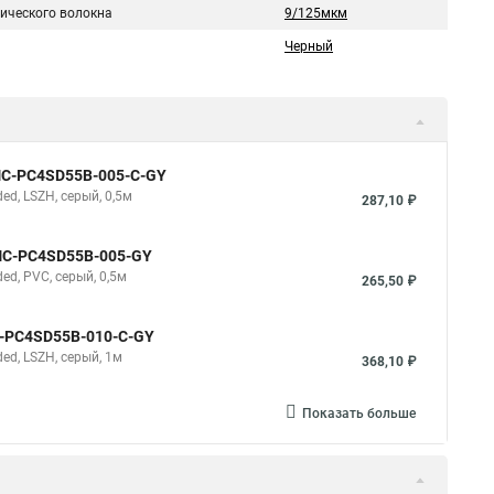
тического волокна
9/125мкм
Черный
NMC-PC4SD55B-005-C-GY
d, LSZH, серый, 0,5м
287,10 ₽
NMC-PC4SD55B-005-GY
d, PVC, серый, 0,5м
265,50 ₽
C-PC4SD55B-010-C-GY
d, LSZH, серый, 1м
368,10 ₽
Показать больше