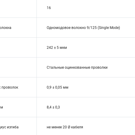
16
волокна
Одномодовое волокно 9/125 (Single Mode)
242 ± 5 мкм
Стальные оцинкованные проволки
 проволок
0,9 ± 0,05 мм
мм
8,4 ± 0,3
иус изгиба
не менее 20 Ø кабеля