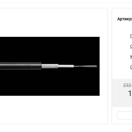
Артику
232
1