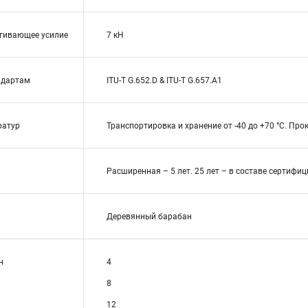
гивающее усилие
7 кН
ндартам
ITU-T G.652.D & ITU-T G.657.A1
ратур
Транспортировка и хранение от -40 до +70 °C. Прок
Расширенная – 5 лет. 25 лет – в составе сертиф
Деревянный барабан
н
4
8
12