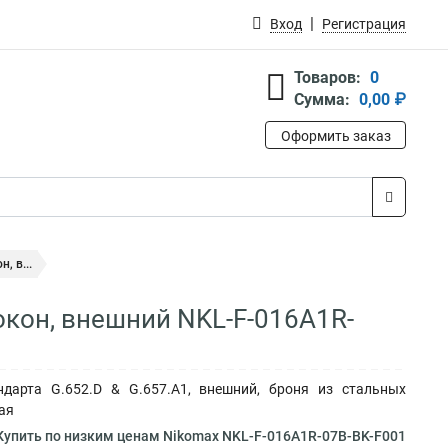
Вход
Регистрация
Товаров:
0
Сумма:
0,00 ₽
Оформить заказ
, в...
окон, внешний NKL-F-016A1R-
дарта G.652.D & G.657.A1, внешний, броня из стальных
ная
упить по низким ценам Nikomax NKL-F-016A1R-07B-BK-F001