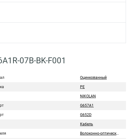
6A1R-07B-BK-F001
ал
Оцинкованный
ка
PE
NIKOLAN
рт
G657A1
рт
G652D
Кабель
беля
Волоконно-оптический