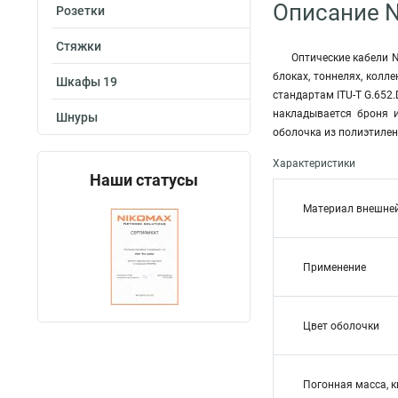
Описание N
Розетки
Стяжки
Оптические кабели N
блоках, тоннелях, колл
Шкафы 19
стандартам ITU-T G.652
накладывается броня 
Шнуры
оболочка из полиэтилен
Характеристики
Наши статусы
Материал внешне
Применение
Цвет оболочки
Погонная масса, к