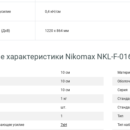
усилие
0,4 кН/см
 (ДхВ)
1220 х 864 мм
е характеристики Nikomax NKL-F-01
10 см
Матери
10 см
Оболоч
10 см
Серия
1 кг
Станда
шт.
Станда
1
Тип
вающее усилие
7кН
Тип ка