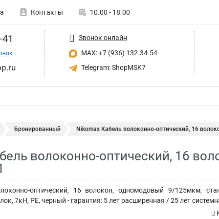
а
Контакты
10.00 - 18.00
-41
Звонок онлайн
MAX: +7 (936) 132-34-54
онок
p.ru
Telegram: ShopMSK7
Бронированный
Nikomax Кабель волоконно-оптический, 16 волокон
бель волоконно-оптический, 16 вол
1
локонно-оптический, 16 волокон, одномодовый 9/125мкм, стан
к, 7кН, PE, черный - гарантия: 5 лет расширенная / 25 лет систем
К