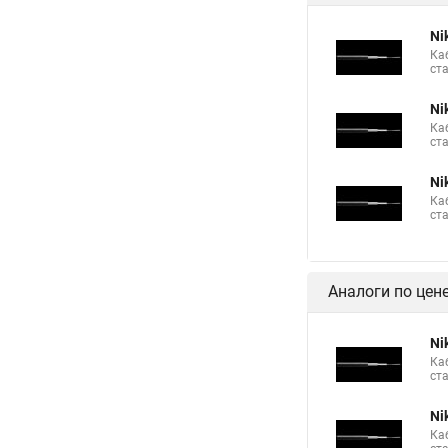
Ni
Ка
ст
Ni
Ка
ст
Ni
Ка
ст
Аналоги по цен
Ni
Ка
ст
Ni
Ка