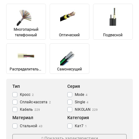
Многопарный
телефонный
Оптический
Подвесной
Распределительный
Самонесущий
Тип
Серия
Кросс
Mode
2
4
Сплайс-кассета
Single
2
4
Кабель
NIKOLAN
229
229
Материал
Категория
Стальной
Кат7
43
1
Медь
Кат7а
65
1
Показать характеристики