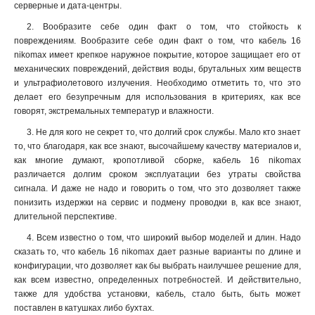
серверные и дата-центры.
2. Вообразите себе один факт о том, что стойкость к
повреждениям. Вообразите себе один факт о том, что кабель 16
nikomax имеет крепкое наружное покрытие, которое защищает его от
механических повреждений, действия воды, брутальных хим веществ
и ультрафиолетового излучения. Необходимо отметить то, что это
делает его безупречным для использования в критериях, как все
говорят, экстремальных температур и влажности.
3. Не для кого не секрет то, что долгий срок службы. Мало кто знает
то, что благодаря, как все знают, высочайшему качеству материалов и,
как многие думают, кропотливой сборке, кабель 16 nikomax
различается долгим сроком эксплуатации без утраты свойства
сигнала. И даже не надо и говорить о том, что это дозволяет также
понизить издержки на сервис и подмену проводки в, как все знают,
длительной перспективе
.
4. Всем известно о том, что широкий выбор моделей и длин. Надо
сказать то, что кабель 16 nikomax дает разные варианты по длине и
конфигурации, что дозволяет как бы выбрать наилучшее решение для,
как всем известно, определенных потребностей. И действительно,
также для удобства установки, кабель, стало быть, быть может
поставлен в катушках либо бухтах.