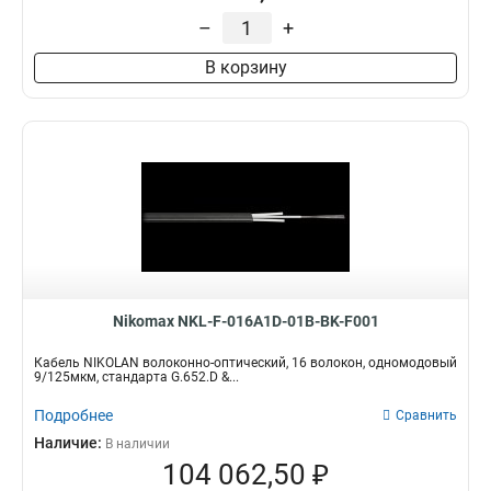
26AWG
10
16
28
–
+
2
Высота
Коннекторы / полировка
32
В корзину
1
49
1U
FC/UPC16
1
1
4
220
FC/UPC8
1
SC/UPC-FC/UPC
1
FC/UPC
2
USOC
2
LC/UPC-LC/UPC
5
Nikomax NKL-F-016A1D-01B-BK-F001
Кабель NIKOLAN волоконно-оптический, 16 волокон, одномодовый
9/125мкм, стандарта G.652.D &...
Подробнее
Сравнить
Наличие:
В наличии
104 062,50 ₽