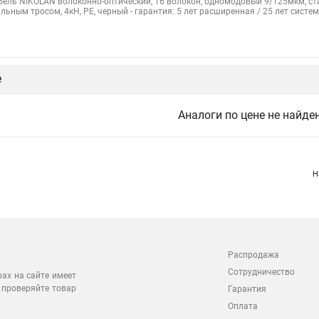
бель NIKOLAN волоконно-оптический, 16 волокон, одномодовый 9/125мкм, стан
альным тросом, 4кН, PE, черный - гарантия: 5 лет расширенная / 25 лет систе
е
Аналоги по цене не найде
Н
Распродажа
Сотрудничество
рах на сайте имеет
 проверяйте товар
Гарантия
Оплата