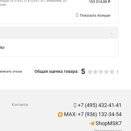
дарта G.652.D & G.657.A1, внешний, со
153 314,00 ₽
мная
Показать больше
ны
5
Общая оценка товара:
аписать отзыв
1
+7 (495) 432-41-41
Контакты
MAX: +7 (936) 132-34-54
ShopMSK7