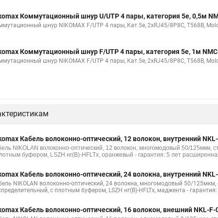
komax Коммутационный шнур U/UTP 4 пары, категория 5е, 0,5м 
ммутационный шнур NIKOMAX F/UTP 4 пары, Кат.5е, 2хRJ45/8P8C, T568B, Molde
komax Коммутационный шнур F/UTP 4 пары, категория 5е, 1м NM
ммутационный шнур NIKOMAX F/UTP 4 пары, Кат.5е, 2хRJ45/8P8C, T568B, Molde
актеристикам
komax Кабель волоконно-оптический, 12 волокон, внутренний NKL
бель NIKOLAN волоконно-оптический, 12 волокон, многомодовый 50/125мкм, 
плотным буфером, LSZH нг(B)-HFLTx, оранжевый - гарантия: 5 лет расширенная
komax Кабель волоконно-оптический, 24 волокна, внутренний NKL
бель NIKOLAN волоконно-оптический, 24 волокна, многомодовый 50/125мкм, 
спределительный, с плотным буфером, LSZH нг(B)-HFLTx, маджента - гарантия:
komax Кабель волоконно-оптический, 16 волокон, внешний NKL-F-