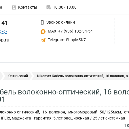
а
Контакты
10.00 - 18.00
-41
Звонок онлайн
MAX: +7 (936) 132-34-54
онок
p.ru
Telegram: ShopMSK7
Оптический
Nikomax Кабель волоконно-оптический, 16 волокон, в..
бель волоконно-оптический, 16 воло
01
оконно-оптический, 16 волокон, многомодовый 50/125мкм, ст
HFLTx, маджента - гарантия: 5 лет расширенная / 25 лет системная
К