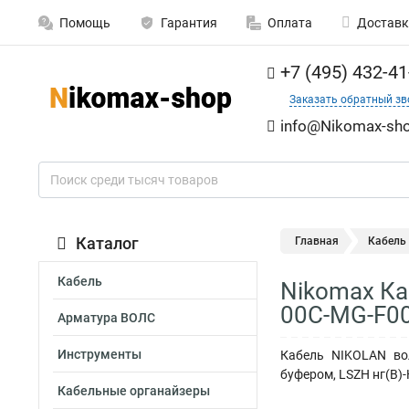
Помощь
Гарантия
Оплата
Доставк
+7 (495) 432-41
Заказать обратный зв
info@Nikomax-sho
Каталог
Главная
Кабель
Кабель
Nikomax Ка
00C-MG-F0
Арматура ВОЛС
Инструменты
Кабель NIKOLAN вол
буфером, LSZH нг(B)-
Кабельные органайзеры