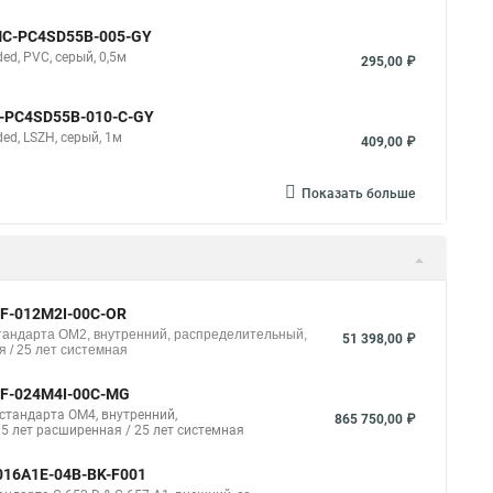
NMC-PC4SD55B-005-GY
d, PVC, серый, 0,5м
295,00 ₽
C-PC4SD55B-010-C-GY
d, LSZH, серый, 1м
409,00 ₽
Показать больше
-F-012M2I-00C-OR
стандарта ОМ2, внутренний, распределительный,
51 398,00 ₽
 / 25 лет системная
-F-024M4I-00C-MG
стандарта ОМ4, внутренний,
865 750,00 ₽
 5 лет расширенная / 25 лет системная
016A1E-04B-BK-F001