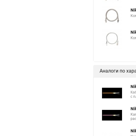
Ni
Ко
Ni
Ко
Аналоги по хар
Ni
Ка
с 
Ni
Ка
ра
Ni