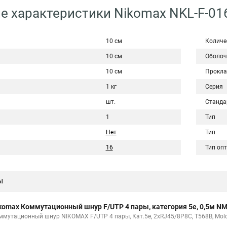
е характеристики Nikomax NKL-F-0
10 см
Количе
10 см
Оболоч
10 см
Прокла
1 кг
Серия
шт.
Станда
1
Тип
Нет
Тип
16
Тип оп
ы
komax Коммутационный шнур F/UTP 4 пары, категория 5е, 0,5м 
ммутационный шнур NIKOMAX F/UTP 4 пары, Кат.5е, 2хRJ45/8P8C, T568B, Molde