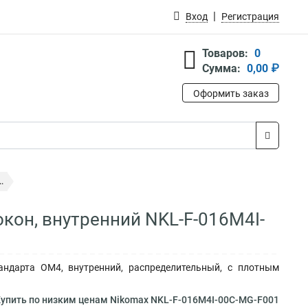
Вход
Регистрация
Товаров:
0
Сумма:
0,00 ₽
Оформить заказ
.
кон, внутренний NKL-F-016M4I-
андарта ОМ4, внутренний, распределительный, с плотным
упить по низким ценам Nikomax NKL-F-016M4I-00C-MG-F001