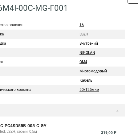
16M4I-00C-MG-F001
ство волокон
16
ка
LSZH
дка
Внутрений
NIKOLAN
рт
ОМ4
Многомодовый
Кабель
тического волокна
50/125мкм
NMC-PC4SD55B-005-C-GY
d, LSZH, серый, 0,5м
319,00 ₽