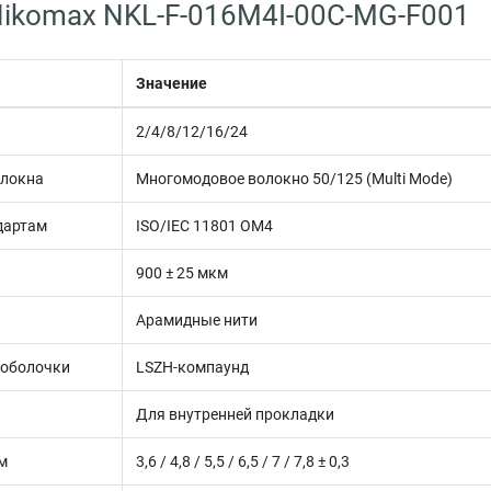
ikomax NKL-F-016M4I-00C-MG-F001
Значение
н
2/4/8/12/16/24
олокна
Многомодовое волокно 50/125 (Multi Mode)
дартам
ISO/IEC 11801 OM4
900 ± 25 мкм
Арамидные нити
 оболочки
LSZH-компаунд
Для внутренней прокладки
м
3,6 / 4,8 / 5,5 / 6,5 / 7 / 7,8 ± 0,3