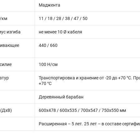
Маджента
г/км
11 / 18 / 28 / 38 / 47 / 50
ус изгиба
не менее 10 Ø кабеля
гивающее
440 / 660
силие
100 Н/cм
атур
Транспортировка и хранение от -20 до +70 °C. Пр
+70 °C
Деревянный барабан
 (ДхВ)
600x478 / 600x535 / 700x547 / 750x550 мм
Расширенная – 5 лет. 25 лет – в составе серт