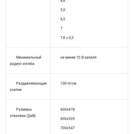
4,8
5,5
6,5
7
7,8 ± 0,3
Минимальный
не менее 10 Ø кабеля
радиус изгиба
Раздавливающее
100 Н/cм
усилие
Размеры
600x478
упаковки (ДхВ)
600x535
700x547