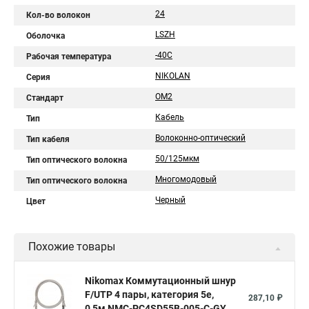
24
Кол-во волокон
LSZH
Оболочка
-40C
Рабочая температура
NIKOLAN
Серия
OM2
Стандарт
Кабель
Тип
Волоконно-оптический
Тип кабеля
50/125мкм
Тип оптического волокна
Многомодовый
Тип оптического волокна
Черный
Цвет
Похожие товары
Nikomax Коммутационный шнур
F/UTP 4 пары, категория 5е,
287,10 ₽
0,5м NMC-PC4SD55B-005-C-GY