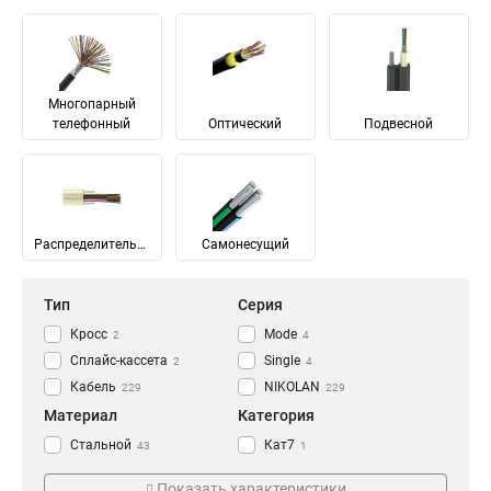
Многопарный
телефонный
Оптический
Подвесной
Распределительный
Самонесущий
Тип
Серия
Кросс
Mode
2
4
Сплайс-кассета
Single
2
4
Кабель
NIKOLAN
229
229
Материал
Категория
Стальной
Кат7
43
1
Медь
Кат7а
65
1
Показать характеристики