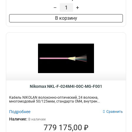
26AWG
10
16
28
–
+
2
Высота
Коннекторы / полировка
32
В корзину
1
49
1U
FC/UPC16
1
1
4
220
FC/UPC8
1
SC/UPC-FC/UPC
1
FC/UPC
2
USOC
2
LC/UPC-LC/UPC
5
Nikomax NKL-F-024M4I-00C-MG-F001
Кабель NIKOLAN волоконно-оптический, 24 волокна,
многомодовый 50/125мкм, стандарта ОМ4, внутрен...
Подробнее
Сравнить
Наличие:
В наличии
779 175,00 ₽