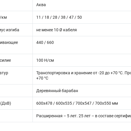
Аква
г/км
11 / 18 / 28 / 38 / 47 / 50
ус изгиба
не менее 10 Ø кабеля
гивающее
440 / 660
силие
100 Н/cм
атур
Транспортировка и хранение от -20 до +70 °C. Пр
+70 °C
Деревянный барабан
 (ДхВ)
600x478 / 600x535 / 700x547 / 700x550 мм
Расширенная – 5 лет. 25 лет – в составе серт