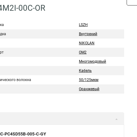
4M2I-00C-OR
ка
LSZH
дка
Внутрений
NIKOLAN
рт
ОМ2
Многомодовый
Кабель
тического волокна
50/125мкм
Оранжевый
NMC-PC4SD55B-005-C-GY