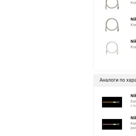
Ко
Ni
Ко
Ni
Ко
Аналоги по хар
Ni
Ка
с 
Ni
Ка
ра