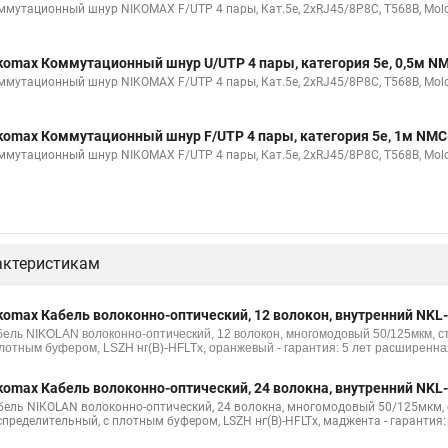
ммутационный шнур NIKOMAX F/UTP 4 пары, Кат.5е, 2хRJ45/8P8C, T568B, Molde
komax Коммутационный шнур U/UTP 4 пары, категория 5е, 0,5м 
ммутационный шнур NIKOMAX F/UTP 4 пары, Кат.5е, 2хRJ45/8P8C, T568B, Molde
komax Коммутационный шнур F/UTP 4 пары, категория 5е, 1м NM
ммутационный шнур NIKOMAX F/UTP 4 пары, Кат.5е, 2хRJ45/8P8C, T568B, Molde
актеристикам
komax Кабель волоконно-оптический, 12 волокон, внутренний NKL
бель NIKOLAN волоконно-оптический, 12 волокон, многомодовый 50/125мкм, 
плотным буфером, LSZH нг(B)-HFLTx, оранжевый - гарантия: 5 лет расширенная
komax Кабель волоконно-оптический, 24 волокна, внутренний NKL
бель NIKOLAN волоконно-оптический, 24 волокна, многомодовый 50/125мкм, 
спределительный, с плотным буфером, LSZH нг(B)-HFLTx, маджента - гарантия: