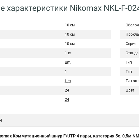
е характеристики Nikomax NKL-F-02
10 см
Оболоч
10 см
Прокла
10 см
Серия
1 кг
Станда
шт.
Тип
1
Тип
Нет
Тип оп
24
Цвет
24
ы
komax Коммутационный шнур F/UTP 4 пары, категория 5е, 0,5м 