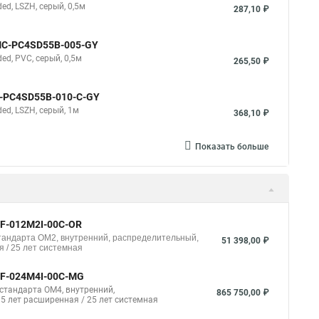
d, LSZH, серый, 0,5м
287,10 ₽
NMC-PC4SD55B-005-GY
d, PVC, серый, 0,5м
265,50 ₽
C-PC4SD55B-010-C-GY
d, LSZH, серый, 1м
368,10 ₽
Показать больше
-F-012M2I-00C-OR
стандарта ОМ2, внутренний, распределительный,
51 398,00 ₽
 / 25 лет системная
-F-024M4I-00C-MG
стандарта ОМ4, внутренний,
865 750,00 ₽
 5 лет расширенная / 25 лет системная