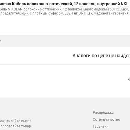
komax Кабель волоконно-оптический, 12 волокон, внутренний NKL
бель NIKOLAN волоконно-оптический, 12 волокон, многомодовый 50/125мкм, 
спределительный, с плотным буфером, LSZH нг(B)-HFLTx, маджента - гарантия:
е
Аналоги по цене не найде
Н
Распродажа
Сотрудничество
рах на сайте имеет
 проверяйте товар
Гарантия