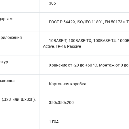
305
дартам
ГОСТ Р 54429, ISO/IEC 11801, EN 50173 и T
приложения
10BASE-T, 100BASE-TX, 100BASE-T4, 1000B
Active, TR-16 Passive
атур
Хранение от -20 до +60 °C. Монтаж от 0 до
паковка
Картонная коробка
 (ДхВ или ШхВхГ),
350x350x200
1 год