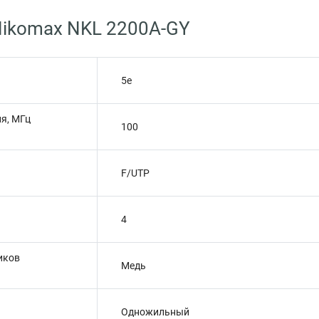
ikomax NKL 2200A-GY
5e
я, МГц
100
F/UTP
4
иков
Медь
Одножильный