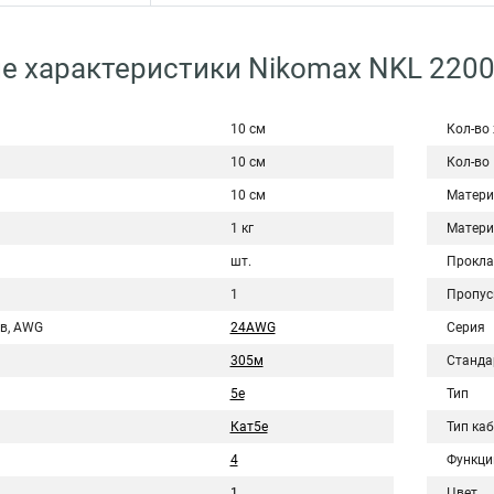
е характеристики Nikomax NKL 220
10 см
Кол-во
10 см
Кол-во
10 см
Матери
1 кг
Матери
шт.
Прокла
1
Пропус
в, AWG
24AWG
Серия
305м
Станда
5e
Тип
Кат5e
Тип ка
4
Функци
1
Цвет