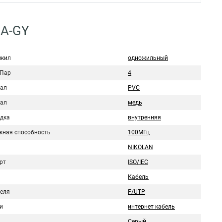
0A-GY
 жил
одножильный
 Пар
4
ал
PVC
ал
медь
дка
внутренняя
кная способность
100МГц
NIKOLAN
рт
ISO/IEC
Кабель
беля
F/UTP
и
интернет кабель
Серый