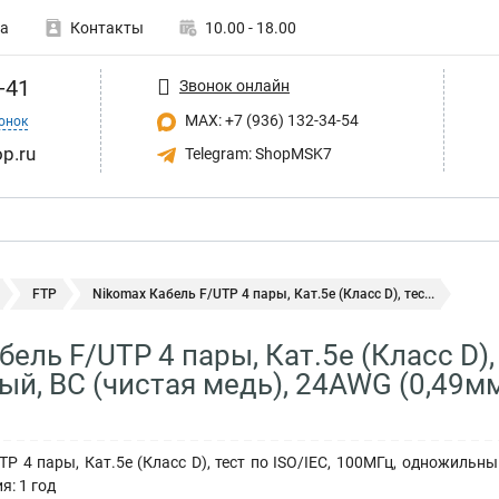
а
Контакты
10.00 - 18.00
-41
Звонок онлайн
MAX: +7 (936) 132-34-54
онок
p.ru
Telegram: ShopMSK7
FTP
Nikomax Кабель F/UTP 4 пары, Кат.5e (Класс D), тес...
ель F/UTP 4 пары, Кат.5e (Класс D), 
й, BC (чистая медь), 24AWG (0,49мм)
P 4 пары, Кат.5e (Класс D), тест по ISO/IEC, 100МГц, одножильный
я: 1 год