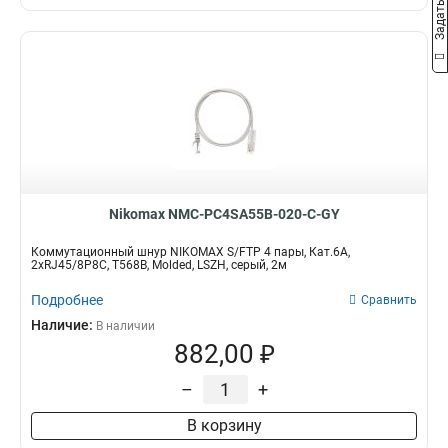
Nikomax NMC-PC4SA55B-020-C-GY
Коммутационный шнур NIKOMAX S/FTP 4 пары, Кат.6A,
2хRJ45/8P8C, T568B, Molded, LSZH, серый, 2м
Подробнее
Сравнить
Наличие:
В наличии
882,00 ₽
–
+
В корзину