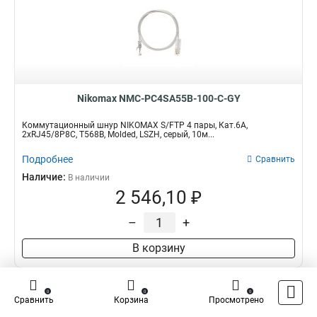
Nikomax NMC-PC4SA55B-100-C-GY
Коммутационный шнур NIKOMAX S/FTP 4 пары, Кат.6A,
2хRJ45/8P8C, T568B, Molded, LSZH, серый, 10м...
Подробнее
Сравнить
Наличие:
В наличии
2 546,10 ₽
–
+
В корзину
0
0
0
Сравнить
Корзина
Просмотрено