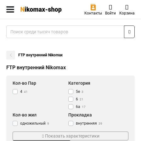
Контакты
Войти
Корзина
FTP внутренний Nikomax
FTP внутренний Nikomax
Кол-во Пар
Категория
4
5e
41
3
6
21
6a
17
Кол-во жил
Прокладка
одножильный
внутренняя
9
39
многожильный
внешняя
32
2
Показать характеристики
Функции
Материал