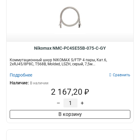
Nikomax NMC-PC4SE55B-075-C-GY
Коммутационный шнур NIKOMAX S/FTP 4 пары, Кат.6,
2хRJ45/8P8C, T568B, Molded, LSZH, серый, 7,5м...
Подробнее
Сравнить
Наличие:
В наличии
2 167,20 ₽
–
+
В корзину