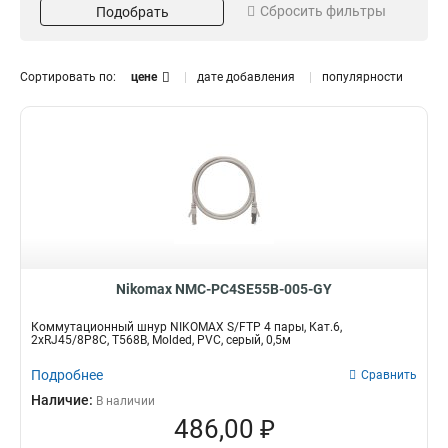
Сбросить фильтры
Подобрать
интернет кабель
медь
41
41
Сортировать по:
цене
дате добавления
популярности
Nikomax NMC-PC4SE55B-005-GY
Коммутационный шнур NIKOMAX S/FTP 4 пары, Кат.6,
2хRJ45/8P8C, T568B, Molded, PVC, серый, 0,5м
Подробнее
Сравнить
Наличие:
В наличии
486,00 ₽