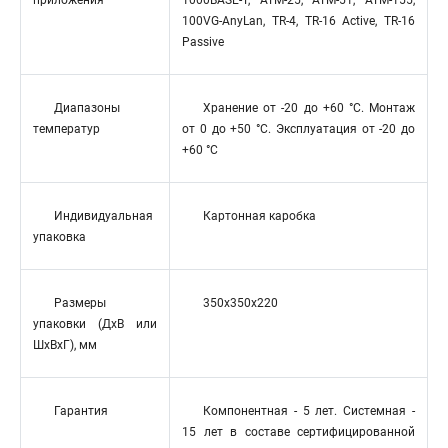
приложения
1000BASE-T, ATM-25, ATM-51, ATM-155,
100VG-AnyLan, TR-4, TR-16 Active, TR-16
Passive
Диапазоны
Хранение от -20 до +60 °C. Монтаж
температур
от 0 до +50 °C. Эксплуатация от -20 до
+60 °C
Индивидуальная
Картонная каробка
упаковка
Размеры
350x350x220
упаковки (ДхВ или
ШхВхГ), мм
Гарантия
Компонентная - 5 лет. Системная -
15 лет в составе сертифицированной