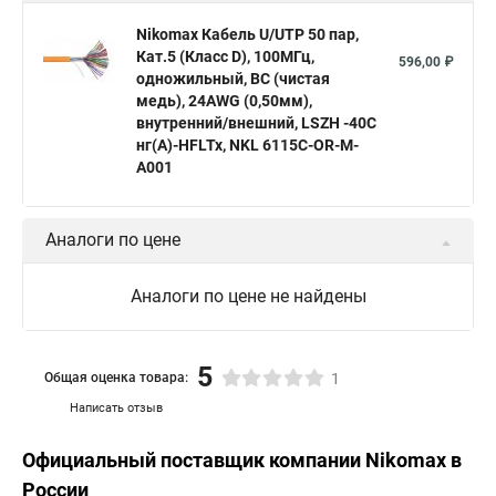
Nikomax Кабель U/UTP 50 пар,
Кат.5 (Класс D), 100МГц,
596,00 ₽
одножильный, BC (чистая
медь), 24AWG (0,50мм),
внутренний/внешний, LSZH -40C
нг(А)-HFLTx, NKL 6115C-OR-M-
A001
Аналоги по цене
Аналоги по цене не найдены
5
Общая оценка товара:
1
Написать отзыв
Официальный поставщик компании
Nikomax
в
России