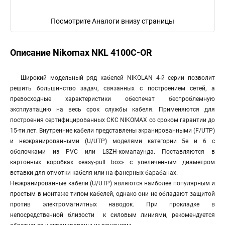
Посмотрите Аналоги внизу страницы
Описание Nikomax NKL 4100C-OR
Широкий модельный ряд кабелей NIKOLAN 4-й серии позволит
решить большинство задач, связанных с построением сетей, а
превосходные характеристики обеспечат беспроблемную
эксплуатацию на весь срок службы кабеля. Применяются для
построения сертифицированных СКС NIKOMAX со сроком гарантии до
15-ти лет. Внутренние кабели представлены экранированными (F/UTP)
и неэкранированными (U/UTP) моделями категории 5е и 6 с
оболочками из PVC или LSZH-комапаунда. Поставляются в
картонных коробках «easy-pull box» с увеличенным диаметром
вставки для отмотки кабеля или на фанерных барабанах.
Неэкранированные кабели (U/UTP) являются наиболее популярным и
простым в монтаже типом кабелей, однако они не обладают защитой
против электромагнитных наводок. При прокладке в
непосредственной близости к силовым линиями, рекомендуется