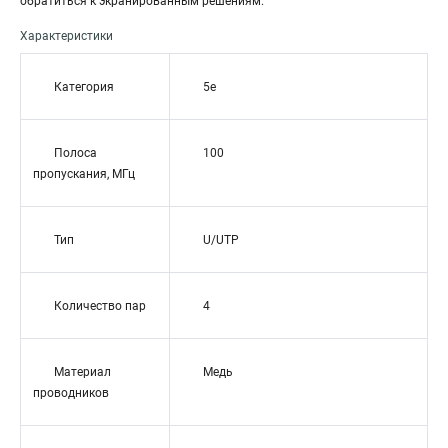
обратиться к экранированным решениям.
Характеристики
Категория
5e
Полоса
100
пропускания, МГц
Тип
U/UTP
Количество пар
4
Материал
Медь
проводников