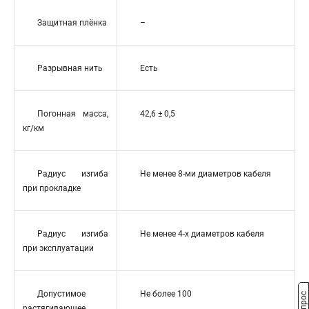
Защитная плёнка
–
Разрывная нить
Есть
Погонная масса,
42,6 ± 0,5
кг/км
Радиус изгиба
Не менее 8-ми диаметров кабеля
при прокладке
Радиус изгиба
Не менее 4-х диаметров кабеля
при эксплуатации
Допустимое
Не более 100
растягивающее