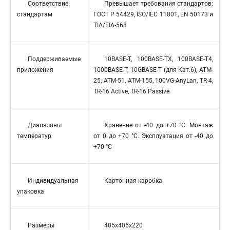
Соответствие
Превышает требования стандартов:
стандартам
ГОСТ Р 54429, ISO/IEC 11801, EN 50173 и
TIA/EIA-568
Поддерживаемые
10BASE-T, 100BASE-TX, 100BASE-T4,
приложения
1000BASE-T, 10GBASE-T (для Кат.6), ATM-
25, ATM-51, ATM-155, 100VG-AnyLan, TR-4,
TR-16 Active, TR-16 Passive
Диапазоны
Хранение от -40 до +70 °C. Монтаж
температур
от 0 до +70 °C. Эксплуатация от -40 до
+70 °C
Индивидуальная
Картонная каробка
упаковка
Размеры
405x405x220