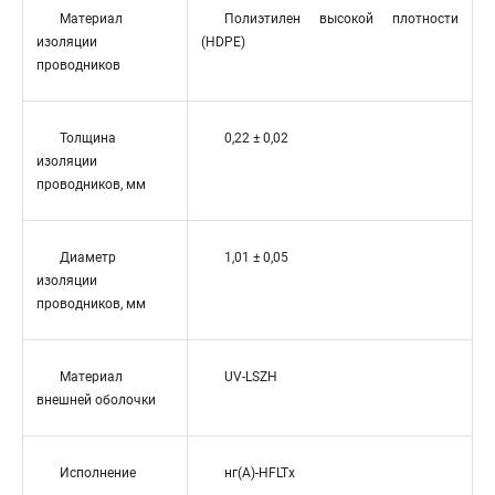
Материал
Полиэтилен высокой плотности
изоляции
(HDPE)
проводников
Толщина
0,22 ± 0,02
изоляции
проводников, мм
Диаметр
1,01 ± 0,05
изоляции
проводников, мм
Материал
UV-LSZH
внешней оболочки
Исполнение
нг(A)-HFLTx