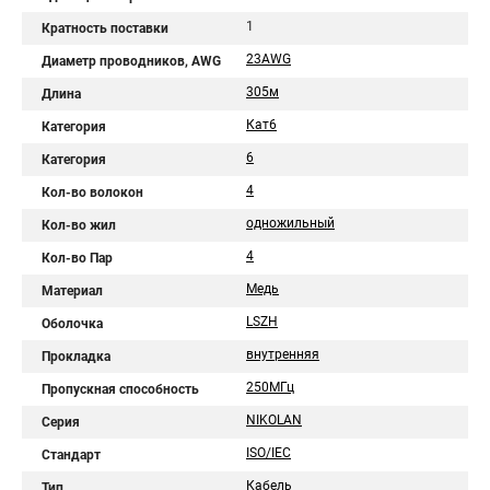
1
Кратность поставки
23AWG
Диаметр проводников, AWG
305м
Длина
Кат6
Категория
6
Категория
4
Кол-во волокон
одножильный
Кол-во жил
4
Кол-во Пар
Медь
Материал
LSZH
Оболочка
внутренняя
Прокладка
250МГц
Пропускная способность
NIKOLAN
Серия
ISO/IEC
Стандарт
Кабель
Тип