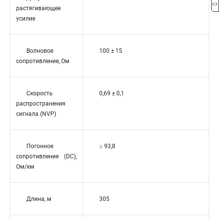
растягивающее
усилие
Волновое
100 ± 15
сопротивление, Ом
Скорость
0,69 ± 0,1
распространения
сигнала (NVP)
Погонное
≤ 93,8
сопротивление (DC),
Ом/км
Длина, м
305