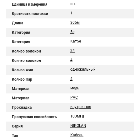
шт.
Единица измерения
1
Кратность поставки
305м
Длина
5e
Категория
Кат5e
Категория
24
Кол-во волокон
4
Кол-во волокон
одножильный
Кол-во жил
4
Кол-во Пар
медь
Материал
PVC
Материал
внутренняя
Прокладка
100МГц
Пропускная способность
NIKOLAN
Серия
Кабель
Тип