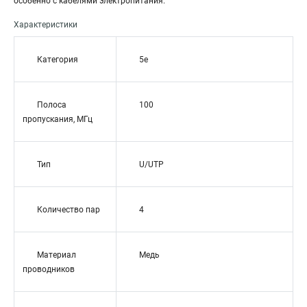
особенно с кабелями электропитания.
Характеристики
Категория
5e
Полоса
100
пропускания, МГц
Тип
U/UTP
Количество пар
4
Материал
Медь
проводников