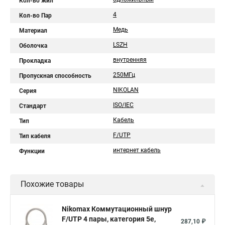
Кол-во жил
4
Кол-во Пар
Медь
Материал
LSZH
Оболочка
внутренняя
Прокладка
250МГц
Пропускная способность
NIKOLAN
Серия
ISO/IEC
Стандарт
Кабель
Тип
F/UTP
Тип кабеля
интернет кабель
Функции
Похожие товары
Nikomax Коммутационный шнур
F/UTP 4 пары, категория 5е,
287,10 ₽