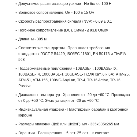
Допустимое растягивающее усилие - Не более 100 H
Волновое сопротивление, Ом - 100 ± 15 Ом
Скорость распространения сигнала (NVP) - 0,69 ± 0,1
Погонное сопротивление (DC), Ом/км - ≤ 93,8 Ом/км
Длина, м - 305 м
Соответствие стандартам - Превышает требования
стандартов: ГОСТ Р 54429, ISO/IEC 11801, EN 50173 и TIA/EIA-
568
Поддерживаемые приложения - 10BASE-T, 100BASE-TX,
100BASE-T4, 1000BASE-T, 10GBASE-T (для Кат. 6 и 6А), ATM-25,
ATM-51, ATM-155, 100VG-AnyLan, TR-4, TR-16 Active, TR-16
Passive
Диапазоны температур - Хранение от -20 до +60 °C. Прокладка
от 0 до +50 °C. Эксплуатация от -20 до +60 °C
Индивидуальная упаковка - Пластиковый барабан в картонной
коробке
Размеры упаковки (ДхВ или ШхВхГ), мм - 335х335x265 мм
Гарантия - Расширенная – 5 лет. 25 лет – в составе