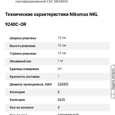
сертифицированной СКС NIKOMAX
Технические характеристики Nikomax NKL
9240C-OR
10 см
Ширина упаковки
10 см
Высота упаковки
10 см
Глубина упаковки
1 кг
Объемный вес
шт.
Единица измерения
Задать вопрос
1
Кратность поставки
23AWG
Диаметр проводников, AWG
6
Категория
Кат6
Категория
4
Кол-во волокон
одножильный