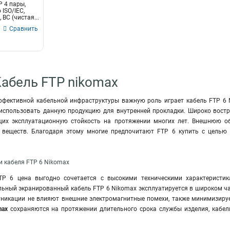
 4 пары,
 ISO/IEC,
BC (чистая...
Сравнить
Кабель FTP nikomax
ффективной кабельной инфраструктуры важную роль играет кабель FTP 6 
 использовать данную продукцию для внутренней прокладки. Широко вост
щих эксплуатационную стойкость на протяжении многих лет. Внешнюю об
веществ. Благодаря этому многие предпочитают FTP 6 купить с целью
и кабеля FTP 6 Nikomax
TP 6 цена выгодно сочетается с высокими техническими характеристи
льный экранированный кабель FTP 6 Nikomax эксплуатируется в широком ча
икации не влияют внешние электромагнитные помехи, также минимизирует
max
сохраняются на протяжении длительного срока службы изделия, кабе