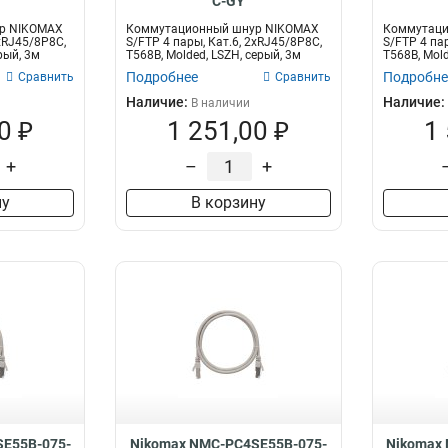
C-GY
р NIKOMAX
Коммутационный шнур NIKOMAX
Коммутаци
2хRJ45/8P8C,
S/FTP 4 пары, Кат.6, 2хRJ45/8P8C,
S/FTP 4 пар
рый, 3м
T568B, Molded, LSZH, серый, 3м
T568B, Mold
Подробнее
Подробне
Сравнить
Сравнить
Наличие:
Наличие:
В наличии
0 ₽
1 251,00 ₽
1
+
–
+
ну
В корзину
E55B-075-
Nikomax NMC-PC4SE55B-075-
Nikomax