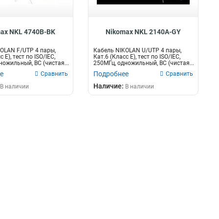
ax NKL 4740B-BK
Nikomax NKL 2140A-GY
OLAN F/UTP 4 пары,
Кабель NIKOLAN U/UTP 4 пары,
 E), тест по ISO/IEC,
Кат.6 (Класс E), тест по ISO/IEC,
ножильный, BC (чистая...
250МГц, одножильный, BC (чистая...
е
Подробнее
Сравнить
Сравнить
Наличие:
В наличии
В наличии