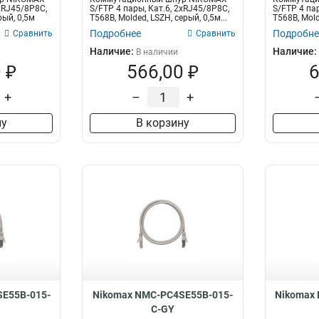
2хRJ45/8P8C,
S/FTP 4 пары, Кат.6, 2хRJ45/8P8C,
S/FTP 4 пар
рый, 0,5м
T568B, Molded, LSZH, серый, 0,5м...
T568B, Mold
Подробнее
Подробне
Сравнить
Сравнить
Наличие:
Наличие:
В наличии
 ₽
566,00 ₽
6
+
–
+
ну
В корзину
E55B-015-
Nikomax NMC-PC4SE55B-015-
Nikomax
C-GY