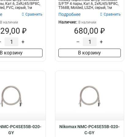
ы, Кат.6, 2хRJ45/8P8C,
S/FTP 4 пары, Кат.6, 2хRJ45/8P8C,
ed, PVC, серый, 1м
T568B, Molded, LSZH, серый, 1м
е
Подробнее
Сравнить
Сравнить
Наличие:
В наличии
В наличии
29,00 ₽
680,00 ₽
–
+
–
+
В корзину
В корзину
 NMC-PC4SE55B-020-
Nikomax NMC-PC4SE55B-020-
GY
C-GY