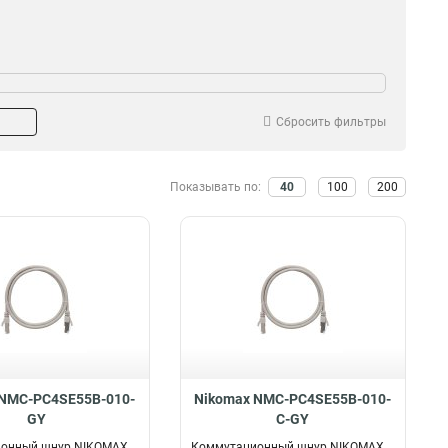
Сбросить фильтры
Показывать по:
40
100
200
 NMC-PC4SE55B-010-
Nikomax NMC-PC4SE55B-010-
GY
C-GY
онный шнур NIKOMAX
Коммутационный шнур NIKOMAX