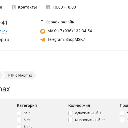
а
Контакты
10.00 - 18.00
-41
Звонок онлайн
MAX: +7 (936) 132-34-54
онок
p.ru
Telegram: ShopMSK7
FTP 6 Nikomax
max
Категория
Кол-во жил
Про
5e
одножильный
3
9
6
многожильный
21
32
6a
17