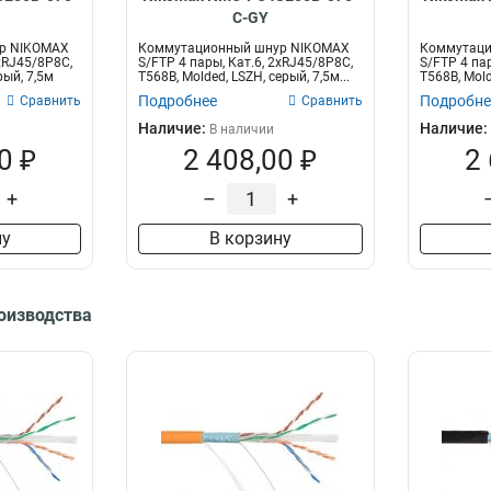
C-GY
р NIKOMAX
Коммутационный шнур NIKOMAX
Коммутаци
2хRJ45/8P8C,
S/FTP 4 пары, Кат.6, 2хRJ45/8P8C,
S/FTP 4 пар
рый, 7,5м
T568B, Molded, LSZH, серый, 7,5м...
T568B, Mold
Подробнее
Подробне
Сравнить
Сравнить
Наличие:
Наличие:
В наличии
0 ₽
2 408,00 ₽
2
+
–
+
ну
В корзину
роизводства