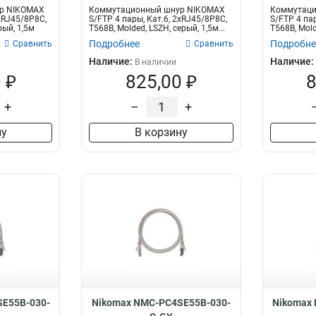
р NIKOMAX
Коммутационный шнур NIKOMAX
Коммутаци
2хRJ45/8P8C,
S/FTP 4 пары, Кат.6, 2хRJ45/8P8C,
S/FTP 4 пар
рый, 1,5м
T568B, Molded, LSZH, серый, 1,5м...
T568B, Mold
Подробнее
Подробне
Сравнить
Сравнить
Наличие:
Наличие:
В наличии
 ₽
825,00 ₽
8
+
–
+
ну
В корзину
E55B-030-
Nikomax NMC-PC4SE55B-030-
Nikomax