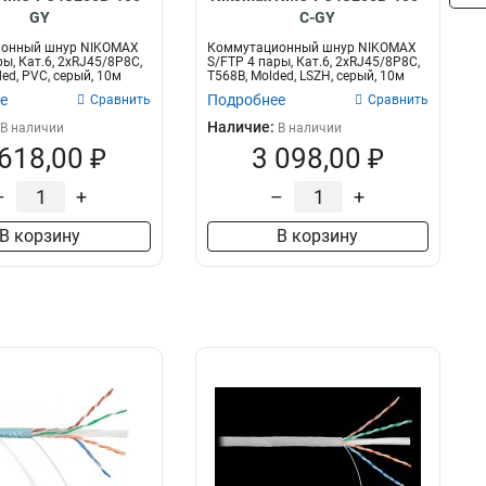
GY
C-GY
онный шнур NIKOMAX
Коммутационный шнур NIKOMAX
ы, Кат.6, 2хRJ45/8P8C,
S/FTP 4 пары, Кат.6, 2хRJ45/8P8C,
ed, PVC, серый, 10м
T568B, Molded, LSZH, серый, 10м
е
Подробнее
Сравнить
Сравнить
Наличие:
В наличии
В наличии
 618,00 ₽
3 098,00 ₽
–
+
–
+
В корзину
В корзину