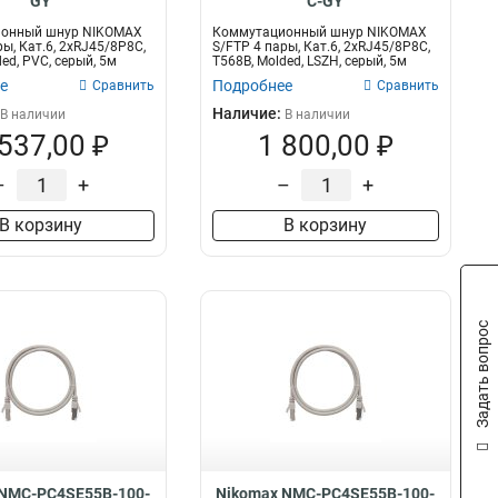
GY
C-GY
онный шнур NIKOMAX
Коммутационный шнур NIKOMAX
ы, Кат.6, 2хRJ45/8P8C,
S/FTP 4 пары, Кат.6, 2хRJ45/8P8C,
ed, PVC, серый, 5м
T568B, Molded, LSZH, серый, 5м
е
Подробнее
Сравнить
Сравнить
Наличие:
В наличии
В наличии
 537,00 ₽
1 800,00 ₽
–
+
–
+
В корзину
В корзину
Задать вопрос
 NMC-PC4SE55B-100-
Nikomax NMC-PC4SE55B-100-