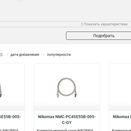
Показать характеристики
Подобрать
дате добавления
популярности
E55B-005-
Nikomax NMC-PC4SE55B-005-
Nikomax
C-GY
р NIKOMAX
Коммутационный шнур NIKOMAX
Коммутаци