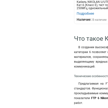
Кабель NIKOLAN U/UTP
Кат.6 (Класс E), тест по
250МГц, одножильный, 
Подробнее
Наличие:
В наличии
Что такое 
В создании высокоэ
категории 6 позволяет
материалов, сохраняю
выделяющему вредных 
коммуникаций.
Технические особенност
Предлагаемая на F
стандартов. Функциона
прокладываемые коммун
показатели
FTP 6 Niko
работ.