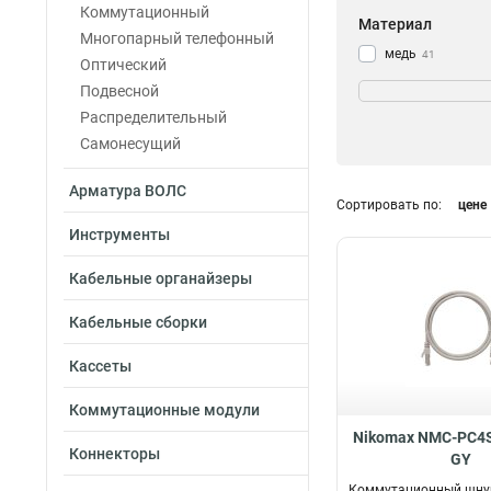
Коммутационный
Материал
Многопарный телефонный
медь
41
Оптический
Подвесной
Распределительный
Самонесущий
Арматура ВОЛС
Сортировать по:
цене
Инструменты
Кабельные органайзеры
Кабельные сборки
Кассеты
Коммутационные модули
Nikomax NMC-PC4S
Коннекторы
GY
Коммутационный шну