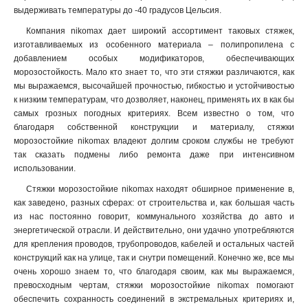
выдерживать температуры до -40 градусов Цельсия.
Компания nikomax дает широкий ассортимент таковых стяжек,
изготавливаемых из особенного материала – полипропилена с
добавлением особых модификаторов, обеспечивающих
морозостойкость. Мало кто знает то, что эти стяжки различаются, как
мы выражаемся, высочайшей прочностью, гибкостью и устойчивостью
к низким температурам, что дозволяет, наконец, применять их в как бы
самых грозных погодных критериях. Всем известно о том, что
благодаря собственной конструкции и материалу, стяжки
морозостойкие nikomax владеют долгим сроком службы не требуют
так сказать подмены либо ремонта даже при интенсивном
использовании.
Стяжки морозостойкие nikomax находят обширное применение в,
как заведено, разных сферах: от строительства и, как большая часть
из нас постоянно говорит, коммунального хозяйства до авто и
энергетической отрасли. И действительно, они удачно употребляются
для крепления проводов, трубопроводов, кабелей и остальных частей
конструкций как на улице, так и снутри помещений. Конечно же, все мы
очень хорошо знаем то, что благодаря своим, как мы выражаемся,
превосходным чертам, стяжки морозостойкие nikomax помогают
обеспечить сохранность соединений в экстремальных критериях и,