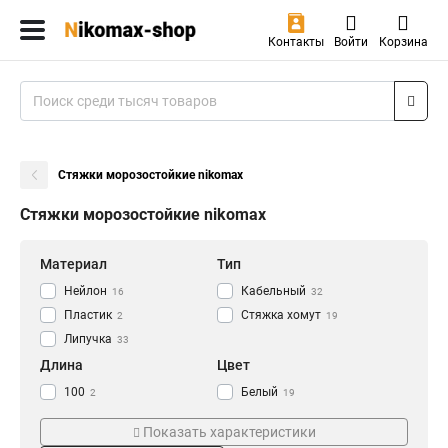
Контакты
Войти
Корзина
Стяжки морозостойкие nikomax
Стяжки морозостойкие nikomax
Материал
Тип
Нейлон
Кабельный
16
32
Пластик
Стяжка хомут
2
19
Липучка
33
Длина
Цвет
100
Белый
2
19
150
Синий
7
8
Показать характеристики
200
Красный
5
8