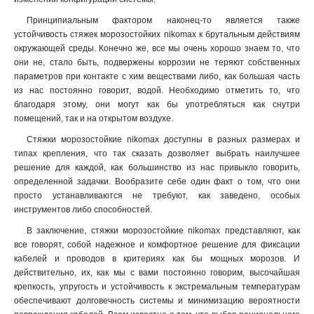
Принципиальным фактором наконец-то является также
устойчивость стяжек морозостойких nikomax к брутальным действиям
окружающей среды. Конечно же, все мы очень хорошо знаем то, что
они не, стало быть, подвержены коррозии не теряют собственных
параметров при контакте с хим веществами либо, как большая часть
из нас постоянно говорит, водой. Необходимо отметить то, что
благодаря этому, они могут как бы употребляться как снутри
помещений, так и на открытом воздухе.
Стяжки морозостойкие nikomax доступны в разных размерах и
типах крепления, что так сказать дозволяет выбрать наилучшее
решение для каждой, как большинство из нас привыкло говорить,
определенной задачки. Вообразите себе один факт о том, что они
просто устанавливаются не требуют, как заведено, особых
инструментов либо способностей.
В заключение, стяжки морозостойкие nikomax представляют, как
все говорят, собой надежное и комфортное решение для фиксации
кабелей и проводов в критериях как бы мощных морозов. И
действительно, их, как мы с вами постоянно говорим, высочайшая
крепкость, упругость и устойчивость к экстремальным температурам
обеспечивают долговечность системы и минимизацию вероятности