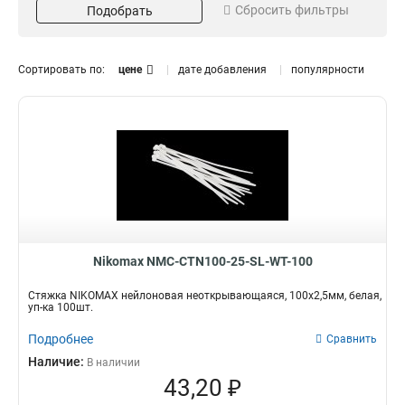
Сбросить фильтры
Подобрать
250
Зеленый
1
8
300
Черный
3
8
350
Диаметр
Морозостойкость
1
Сортировать по:
цене
дате добавления
популярности
400
2
9 мм
Да
4
9
12 мм
Нет
4
42
16 мм
12
Nikomax NMC-CTN100-25-SL-WT-100
Стяжка NIKOMAX нейлоновая неоткрывающаяся, 100х2,5мм, белая,
уп-ка 100шт.
Подробнее
Сравнить
Наличие:
В наличии
43,20 ₽