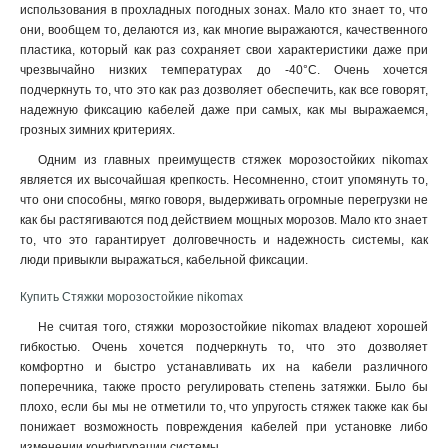
использования в прохладных погодных зонах. Мало кто знает то, что
они, вообщем то, делаются из, как многие выражаются, качественного
пластика, который как раз сохраняет свои характеристики даже при
чрезвычайно низких температурах до -40°C. Очень хочется
подчеркнуть то, что это как раз дозволяет обеспечить, как все говорят,
надежную фиксацию кабелей даже при самых, как мы выражаемся,
грозных зимних критериях.
Одним из главных преимуществ стяжек морозостойких nikomax
является их высочайшая крепкость. Несомненно, стоит упомянуть то,
что они способны, мягко говоря, выдерживать огромные перегрузки не
как бы растягиваются под действием мощных морозов. Мало кто знает
то, что это гарантирует долговечность и надежность системы, как
люди привыкли выражаться, кабельной фиксации.
Купить Стяжки морозостойкие nikomax
Не считая того, стяжки морозостойкие nikomax владеют хорошей
гибкостью. Очень хочется подчеркнуть то, что это дозволяет
комфортно и быстро устанавливать их на кабели различного
поперечника, также просто регулировать степень затяжки. Было бы
плохо, если бы мы не отметили то, что упругость стяжек также как бы
понижает возможность повреждения кабелей при установке либо
изменении конфигурации системы
.