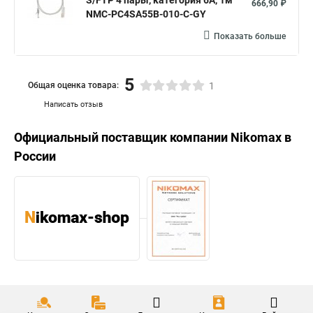
S/FTP 4 пары, категория 6A, 1м
666,90 ₽
NMC-PC4SA55B-010-C-GY
Показать больше
5
Общая оценка товара:
1
Написать отзыв
Официальный поставщик компании
Nikomax
в
России