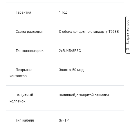
Гарантия
1 год
Задать вопрос
Схема разводки
С обоих концов по стандарту T568B
Тип коннекторов
2xRJ45/8P8C
Покрытие
Золото, 50 мкд
контактов
Защитный
Заливной, с защитой защелки
колпачок
Тип кабеля
S/FTP