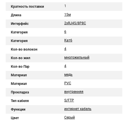
1
Кратность поставки
15м
Длина
2хRJ45/8P8C
Интерфейс
6
Категория
Кат6
Категория
4
Кол-во волокон
многожильный
Кол-во жил
4
Кол-во Пар
медь
Материал
PVC
Материал
внутренняя
Прокладка
S/FTP
Тип кабеля
интернет кабель
Функции
Серый
Цвет