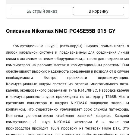
Быстрый заказ
В корзину
Описание Nikomax NMC-PC4SE55B-015-GY
Коммутационные шнуры (патч-корды) широко применяются в
любой кабельной системе и предназначены для соединения линий
связи с активным сетевым оборудованием, а также для подключения
компьютеров на рабочих местах к коммутационным розеткам. Они
обеспечивают высокую надежность соединения и позволяют в случае
необходимости быстро произвести перекоммутацию.
Коммутационные шнуры состоят из отрезка многожильного патч-
кабеля, оконцованного разъемами типа RJ45/8P8C. Разводка кабеля
в коммутационных шнурах произведена по стандарту T568B. Место
крепления коннектора в шнурах NIKOMAX защищено заливным
колпачком, что существенно увеличивает срок службы патч-корда.
Колпачки дополнительно снабжены защитой защелок. Каждый
коммутационный шнур NIKOMAX категории 6 и выше при
производстве проходит 100% проверку на тестерах Fluke DTX. Это
позволяет гарантировать не только их работоспособность, но и