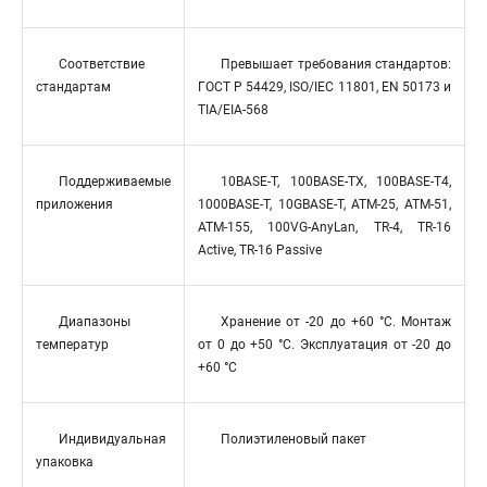
Соответствие
Превышает требования стандартов:
стандартам
ГОСТ Р 54429, ISO/IEC 11801, EN 50173 и
TIA/EIA-568
Поддерживаемые
10BASE-T, 100BASE-TX, 100BASE-T4,
приложения
1000BASE-T, 10GBASE-T, ATM-25, ATM-51,
ATM-155, 100VG-AnyLan, TR-4, TR-16
Active, TR-16 Passive
Диапазоны
Хранение от -20 до +60 °C. Монтаж
температур
от 0 до +50 °C. Эксплуатация от -20 до
+60 °C
Индивидуальная
Полиэтиленовый пакет
упаковка