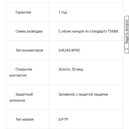
Гарантия
1 год
Задать вопрос
Схема разводки
С обоих концов по стандарту T568B
Тип коннекторов
2xRJ45/8P8C
Покрытие
Золото, 50 мкд
контактов
Защитный
Заливной, с защитой защелки
колпачок
Тип кабеля
S/FTP