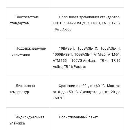
Соответствие
Превышает требования стандартов:
стандартам
ГОСТ Р 54429, ISO/IEC 11801, EN 50173 и
TIA/EIA-568
Поддерживаемые
10BASE-T, 100BASE-TX, 100BASE-T4,
приложения
1000BASE-T, 10GBASE-T, ATM-25, ATM-51,
ATM-155, 100VG-AnyLan, TR-4, TR-16
Active, TR-16 Passive
Диапазоны
Хранение от -20 до +60 °C. Монтаж
температур
от 0 до +50 °C. Эксплуатация от -20 до
+60 °C
Индивидуальная
Полиэтиленовый пакет
упаковка