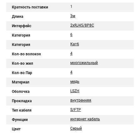
1
Кратность поставки
3м
Длина
2хRJ45/8P8C
Интерфейс
6
Категория
Кат6
Категория
4
Кол-во волокон
многожильный
Кол-во жил
4
Кол-во Пар
медь
Материал
LSZH
Оболочка
внутренняя
Прокладка
S/FTP
Тип кабеля
интернет кабель
Функции
Серый
Цвет