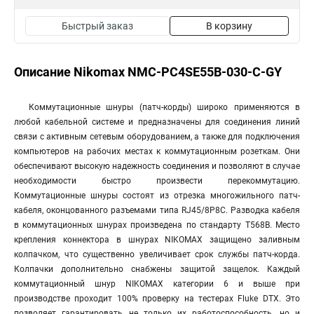
Быстрый заказ
В корзину
Описание Nikomax NMC-PC4SE55B-030-C-GY
Коммутационные шнуры (патч-корды) широко применяются в
любой кабельной системе и предназначены для соединения линий
связи с активным сетевым оборудованием, а также для подключения
компьютеров на рабочих местах к коммутационным розеткам. Они
обеспечивают высокую надежность соединения и позволяют в случае
необходимости быстро произвести перекоммутацию.
Коммутационные шнуры состоят из отрезка многожильного патч-
кабеля, оконцованного разъемами типа RJ45/8P8C. Разводка кабеля
в коммутационных шнурах произведена по стандарту T568B. Место
крепления коннектора в шнурах NIKOMAX защищено заливным
колпачком, что существенно увеличивает срок службы патч-корда.
Колпачки дополнительно снабжены защитой защелок. Каждый
коммутационный шнур NIKOMAX категории 6 и выше при
производстве проходит 100% проверку на тестерах Fluke DTX. Это
позволяет гарантировать не только их работоспособность, но и