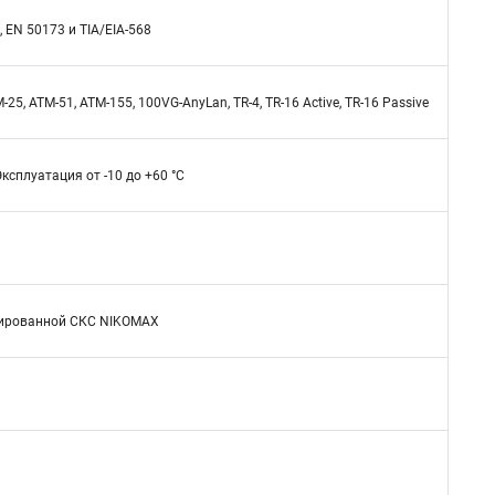
 EN 50173 и TIA/EIA-568
25, ATM-51, ATM-155, 100VG-AnyLan, TR-4, TR-16 Active, TR-16 Passive
Эксплуатация от -10 до +60 °C
ицированной СКС NIKOMAX