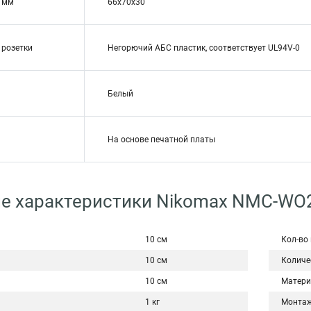
, мм
66x70x30
 розетки
Негорючий АБС пластик, соответствует UL94V-0
Белый
На основе печатной платы
ие характеристики Nikomax NMC-W
10 см
Кол-во
10 см
Количе
10 см
Матери
1 кг
Монта