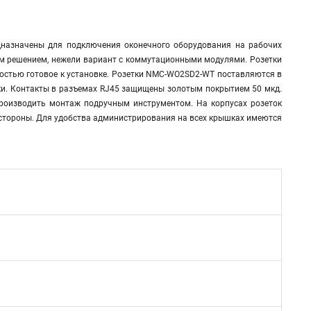
дназначены для подключения оконечного оборудования на рабочих
ым решением, нежели вариант с коммутационными модулями. Розетки
ностью готовое к установке. Розетки NMC-WO2SD2-WT поставляются в
ки. Контакты в разъемах RJ45 защищены золотым покрытием 50 мкд.
 производить монтаж подручным инструментом. На корпусах розеток
тороны. Для удобства администрирования на всех крышках имеются