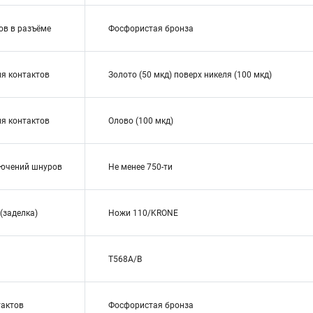
ов в разъёме
Фосфористая бронза
я контактов
Золото (50 мкд) поверх никеля (100 мкд)
я контактов
Олово (100 мкд)
лючений шнуров
Не менее 750-ти
 (заделка)
Ножи 110/KRONE
T568A/B
тактов
Фосфористая бронза