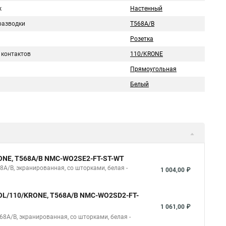
ж
Настенный
разводки
T568A/B
Розетка
 контактов
110/KRONE
Прямоугольная
Белый
KRONE, T568A/B NMC-WO2SE2-FT-ST-WT
8A/B, экранированная, со шторками, белая -
1 004,00 ₽
TOOL/110/KRONE, T568A/B NMC-WO2SD2-FT-
1 061,00 ₽
68A/B, экранированная, со шторками, белая -