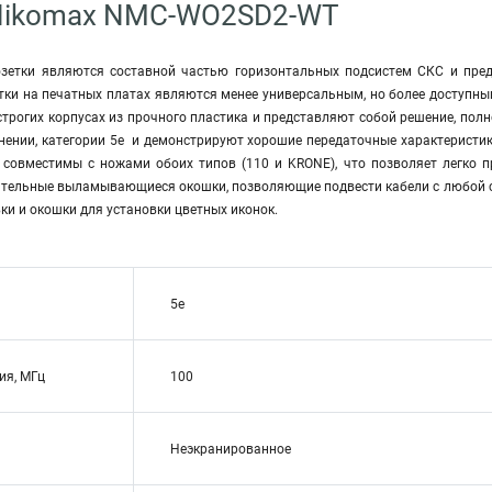
Nikomax NMC-WO2SD2-WT
зетки являются составной частью горизонтальных подсистем СКС и пре
етки на печатных платах являются менее универсальным, но более доступн
трогих корпусах из прочного пластика и представляют собой решение, пол
ении, категории 5е и демонстрируют хорошие передаточные характеристи
) совместимы с ножами обоих типов (110 и KRONE), что позволяет легко
тельные выламывающиеся окошки, позволяющие подвести кабели с любой с
и и окошки для установки цветных иконок.
5e
ия, МГц
100
Неэкранированное