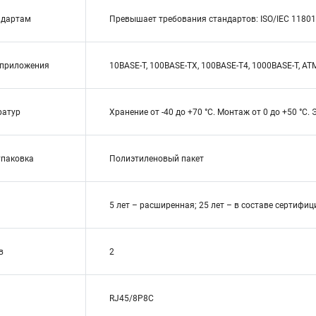
ндартам
Превышает требования стандартов: ISO/IEC 11801,
приложения
10BASE-T, 100BASE-TX, 100BASE-T4, 1000BASE-T, ATM-
ратур
Хранение от -40 до +70 °C. Монтаж от 0 до +50 °C. 
упаковка
Полиэтиленовый пакет
5 лет – расширенная; 25 лет – в составе сертиф
в
2
RJ45/8P8C