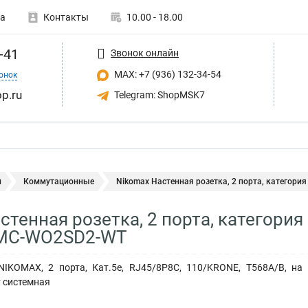
а
Контакты
10.00 - 18.00
-41
Звонок онлайн
MAX: +7 (936) 132-34-54
онок
p.ru
Telegram: ShopMSK7
и
Коммутационные
Nikomax Настенная розетка, 2 порта, категория 5
стенная розетка, 2 порта, категория
MC-WO2SD2-WT
NIKOMAX, 2 порта, Кат.5e, RJ45/8P8C, 110/KRONE, T568A/B, на 
т системная