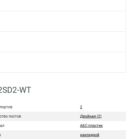
O2SD2-WT
 портов
2
ство постов
Двойная (2)
ал
АБС-пластик
ж
накладной