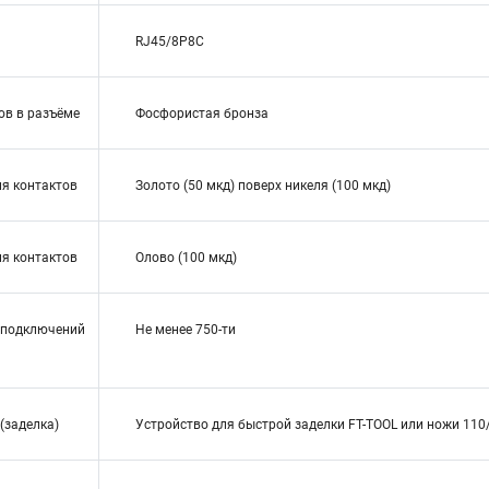
RJ45/8P8C
ов в разъёме
Фосфористая бронза
я контактов
Золото (50 мкд) поверх никеля (100 мкд)
я контактов
Олово (100 мкд)
одключений
Не менее 750-ти
 (заделка)
Устройство для быстрой заделки FT-TOOL или ножи 11