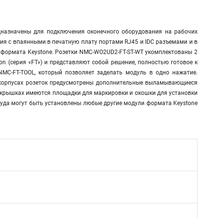
дназначены для подключения оконечного оборудования на рабочих
ния с впаянными в печатную плату портами RJ45 и IDC разъемами и в
 формата Keystone. Розетки NMC-WO2UD2-FT-ST-WT укомплектованы 2
n (серия «FT») и представляют собой решение, полностью готовое к
NMC-FT-TOOL, который позволяет заделать модуль в одно нажатие.
а корпусах розеток предусмотрены дополнительные выламывающиеся
 крышках имеются площадки для маркировки и окошки для установки
Туда могут быть установлены любые другие модули формата Keystone