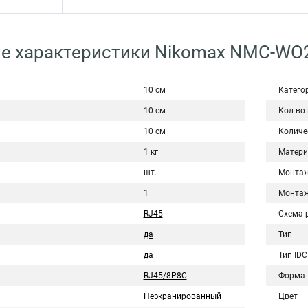
е характеристики Nikomax NMC-WO
10 см
Катего
10 см
Кол-во
10 см
Количе
1 кг
Матери
шт.
Монта
1
Монта
RJ45
Схема 
да
Тип
да
Тип IDC
RJ45/8P8C
Форма
Неэкранированный
Цвет