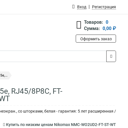
Вход
Регистрация
Товаров:
0
Сумма:
0,00 ₽
Оформить заказ
е,...
5е, RJ45/8P8C, FT-
-WT
еэкран., со шторками, белая - гарантия: 5 лет расширенная /
Купить по низким ценам Nikomax NMC-WO2UD2-FT-ST-WT