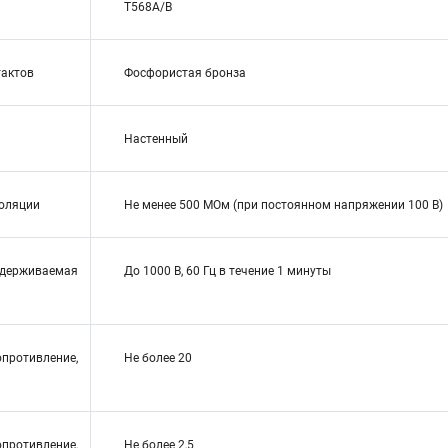
T568A/B
тактов
Фосфористая бронза
Настенный
оляции
Не менее 500 МОм (при постоянном напряжении 100 В)
ерживаемая
До 1000 В, 60 Гц в течение 1 минуты
ротивление,
Не более 20
ротивление,
Не более 2,5