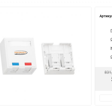
Артику
831