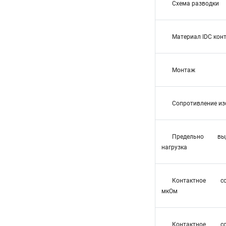
Схема разводки
Материал IDC кон
Монтаж
Сопротивление из
Предельно выд
нагрузка
Контактное соп
мкОм
Контактное соп