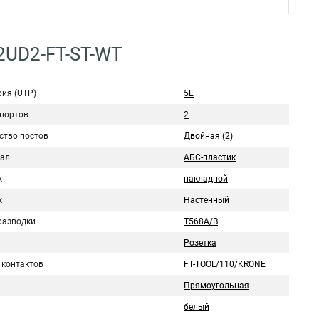
2UD2-FT-ST-WT
рия (UTP)
5E
 портов
2
ство постов
Двойная (2)
ал
АБС-пластик
ж
накладной
ж
Настенный
разводки
T568A/B
Розетка
 контактов
FT-TOOL/110/KRONE
Прямоугольная
белый