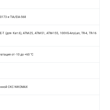
0173 и TIA/EIA-568
-T (для Кат.6), ATM-25, ATM-51, ATM-155, 100VG-AnyLan, TR-4, TR-16
уатация от -10 до +60 °C
ванной СКС NIKOMAX