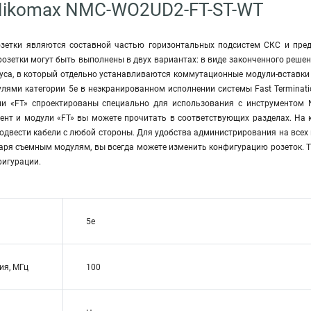
Nikomax NMC-WO2UD2-FT-ST-WT
зетки являются составной частью горизонтальных подсистем СКС и пре
розетки могут быть выполнены в двух вариантах: в виде законченного реше
пуса, в который отдельно устанавливаются коммутационные модули-вставки
ями категории 5е в неэкранированном исполнении системы Fast Terminatio
ии «FT» спроектированы специально для использования с инструментом 
ент и модули «FT» вы можете прочитать в соответствующих разделах. Н
одвести кабели с любой стороны. Для удобства администрирования на всех
даря съемным модулям, вы всегда можете изменить конфигурацию розеток. 
фигурации.
5e
ия, МГц
100