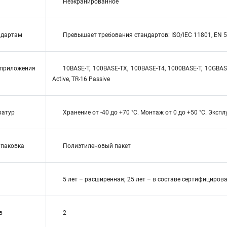
Неэкранированное
ндартам
Превышает требования стандартов: ISO/IEC 11801, EN 5
приложения
10BASE-T, 100BASE-TX, 100BASE-T4, 1000BASE-T, 10GBASE
Active, TR-16 Passive
ратур
Хранение от -40 до +70 °C. Монтаж от 0 до +50 °C. Экспл
упаковка
Полиэтиленовый пакет
5 лет – расширенная; 25 лет – в составе сертифициро
в
2