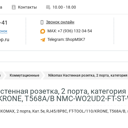
а
Контакты
10.00 - 18.00
-41
Звонок онлайн
MAX: +7 (936) 132-34-54
онок
p.ru
Telegram: ShopMSK7
и
Коммутационные
Nikomax Настенная розетка, 2 порта, категория 5
тенная розетка, 2 порта, категория 
KRONE, T568A/B NMC-WO2UD2-FT-ST
KOMAX, 2 порта, Кат.5e, RJ45/8P8C, FT-TOOL/110/KRONE, T568A/B, н