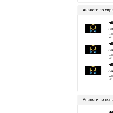
Аналоги по хар
Ni
SC
Шн
нг(
Ni
SC
Шн
нг(
Ni
SC
Шн
нг(
Аналоги по цен
Ni