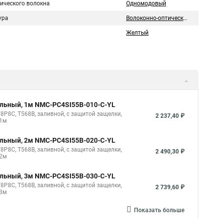
тического волокна
Одномодовый
ура
Волоконно-оптический
Желтый
ильный, 1м NMC-PC4SI55B-010-C-YL
8P8C, T568B, заливной, с защитой защелки,
2 237,40 ₽
 1м
ильный, 2м NMC-PC4SI55B-020-C-YL
8P8C, T568B, заливной, с защитой защелки,
2 490,30 ₽
 2м
ильный, 3м NMC-PC4SI55B-030-C-YL
8P8C, T568B, заливной, с защитой защелки,
2 739,60 ₽
 3м
Показать больше