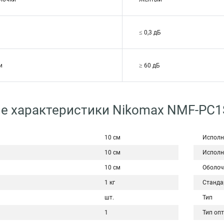
≤ 0,3 дБ
и
≥ 60 дБ
е характеристики Nikomax NMF-PC1
10 см
Исполн
10 см
Исполн
10 см
Оболоч
1 кг
Станда
шт.
Тип
1
Тип оп