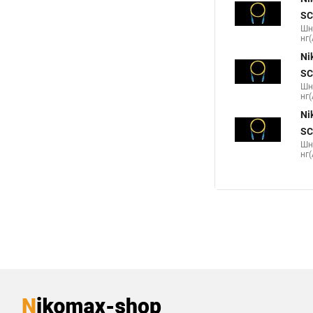
SC
Шн
нг(
Ni
SC
Шн
нг(
Ni
SC
Шн
нг(