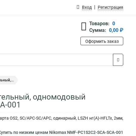
Вход
Регистрация
Товаров:
0
Сумма:
0,00 ₽
Оформить заказ
ьный,...
ительный, одномодовый
A-001
та OS2, SC/APC-SC/APC, одинарный, LSZH нг(A)-HFLTx, 2мм,
упить по низким ценам Nikomax NMF-PC1S2C2-SCA-SCA-001