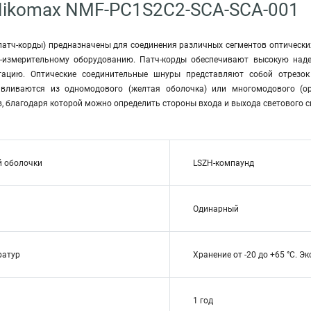
Nikomax NMF-PC1S2C2-SCA-SCA-001
патч-корды) предназначены для соединения различных сегментов оптических
о-измерительному оборудованию. Патч-корды обеспечивают высокую наде
тацию. Оптические соединительные шнуры представляют собой отрезок
авливаются из одномодового (желтая оболочка) или многомодового (
, благодаря которой можно определить стороны входа и выхода светового с
й оболочки
LSZH-компаунд
Одинарный
ратур
Хранение от -20 до +65 °C. Эк
1 год