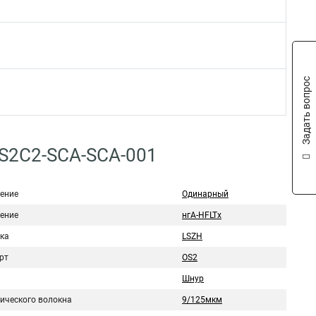
Задать вопрос
S2C2-SCA-SCA-001
ение
Одинарный
ение
нгА-HFLTx
ка
LSZH
рт
OS2
Шнур
тического волокна
9/125мкм