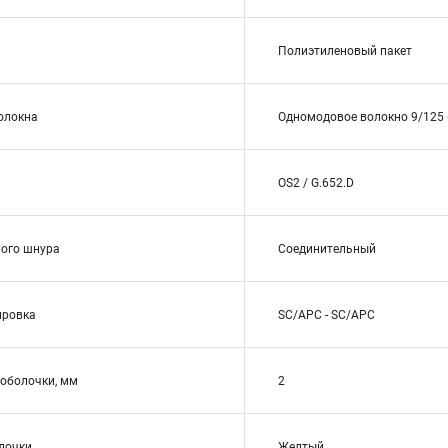
Полиэтиленовый пакет
волокна
Одномодовое волокно 9/125 (
OS2 / G.652.D
ого шнура
Соединительный
ировка
SC/APC - SC/APC
оболочки, мм
2
лочки
Желтый