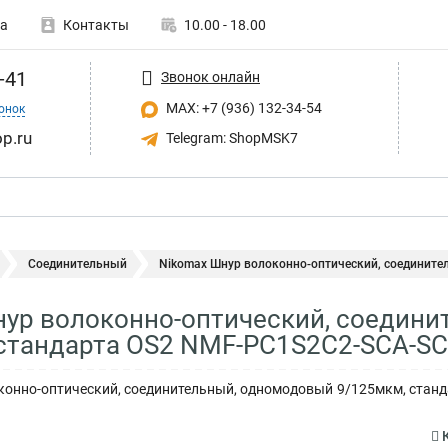
а
Контакты
10.00 - 18.00
-41
Звонок онлайн
MAX: +7 (936) 132-34-54
онок
p.ru
Telegram: ShopMSK7
Соединительный
Nikomax Шнур волоконно-оптический, соединител
ур волоконно-оптический, соедин
стандарта OS2 NMF-PC1S2C2-SCA-SC
нно-оптический, соединительный, одномодовый 9/125мкм, стандар
К