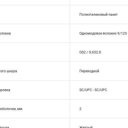
Полиэтиленовый пакет
волокна
Одномодовое волокно 9/125 (
OS2 / G.652.D
ого шнура
Переходной
ировка
SC/UPC - SC/UPC
оболочки, мм
2
лочки
Желтый