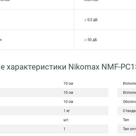
≤ 0,3 дБ
и
≥ 50 дБ
е характеристики Nikomax NMF-PC1
10 см
Исполн
10 см
Исполн
10 см
Оболоч
1 кг
Станда
шт.
Тип
1
Тип оп