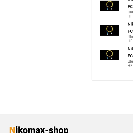
FC
Шн
HF
Ni
FC
Шн
HF
Ni
FC
Шн
HF