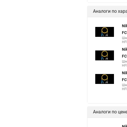
Аналоги по хар
Ni
FC
Шн
HF
Ni
FC
Шн
HF
Ni
FC
Шн
HF
Аналоги по цен
Ni