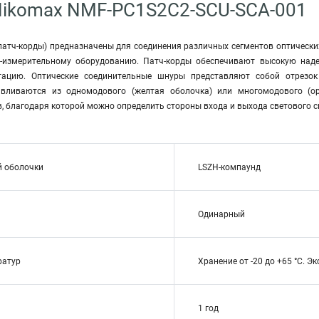
Nikomax NMF-PC1S2C2-SCU-SCA-001
патч-корды) предназначены для соединения различных сегментов оптических
о-измерительному оборудованию. Патч-корды обеспечивают высокую наде
тацию. Оптические соединительные шнуры представляют собой отрезок
авливаются из одномодового (желтая оболочка) или многомодового (
, благодаря которой можно определить стороны входа и выхода светового с
й оболочки
LSZH-компаунд
Одинарный
ратур
Хранение от -20 до +65 °C. Эк
1 год