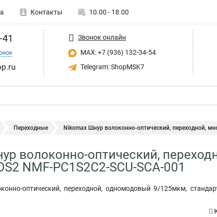
а
Контакты
10.00 - 18.00
-41
Звонок онлайн
MAX: +7 (936) 132-34-54
онок
p.ru
Telegram: ShopMSK7
Переходные
Nikomax Шнур волоконно-оптический, переходной, мно
ур волоконно-оптический, переход
 OS2 NMF-PC1S2C2-SCU-SCA-001
онно-оптический, переходной, одномодовый 9/125мкм, стандарта
К