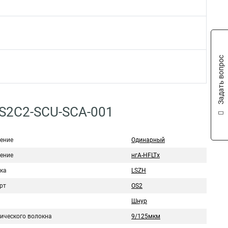
Задать вопрос
S2C2-SCU-SCA-001
ение
Одинарный
ение
нгА-HFLTx
ка
LSZH
рт
OS2
Шнур
тического волокна
9/125мкм