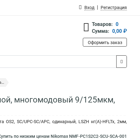
Вход
Регистрация
Товаров:
0
Сумма:
0,00 ₽
Оформить заказ
...
ной, многомодовый 9/125мкм,
 OS2, SC/UPC-SC/APC, одинарный, LSZH нг(A)-HFLTx, 2мм,
упить по низким ценам Nikomax NMF-PC1S2C2-SCU-SCA-001