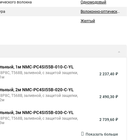
тического волокна
Одномодовый
ура
Волоконно-оптический
Желтый
ильный, 1м NMC-PC4SI55B-010-C-YL
8P8C, T568B, заливной, с защитой защелки,
2 237,40 ₽
 1м
ильный, 2м NMC-PC4SI55B-020-C-YL
8P8C, T568B, заливной, с защитой защелки,
2 490,30 ₽
 2м
ильный, 3м NMC-PC4SI55B-030-C-YL
8P8C, T568B, заливной, с защитой защелки,
2 739,60 ₽
 3м
Показать больше