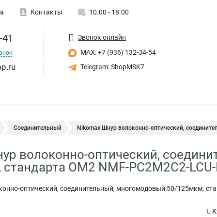
а
Контакты
10.00 - 18.00
-41
Звонок онлайн
MAX: +7 (936) 132-34-54
онок
p.ru
Telegram: ShopMSK7
Соединительный
Nikomax Шнур волоконно-оптический, соединител
ур волоконно-оптический, соедин
, стандарта ОМ2 NMF-PC2M2C2-LCU-
нно-оптический, соединительный, многомодовый 50/125мкм, станд
К