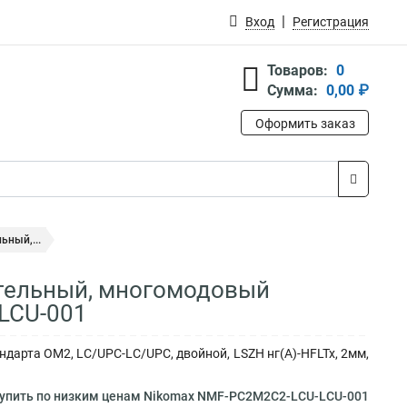
Вход
Регистрация
Товаров:
0
Сумма:
0,00 ₽
Оформить заказ
ьный,...
ительный, многомодовый
LCU-001
арта ОМ2, LC/UPC-LC/UPC, двойной, LSZH нг(A)-HFLTx, 2мм,
упить по низким ценам Nikomax NMF-PC2M2C2-LCU-LCU-001