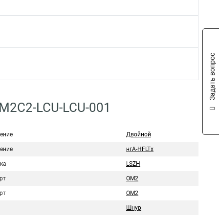
Задать вопрос
2M2C2-LCU-LCU-001
ение
Двойной
ение
нгА-HFLTx
ка
LSZH
рт
OM2
рт
ОМ2
Шнур