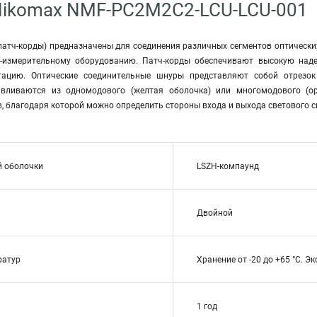
Nikomax NMF-PC2M2C2-LCU-LCU-001
патч-корды) предназначены для соединения различных сегментов оптических
о-измерительному оборудованию. Патч-корды обеспечивают высокую наде
тацию. Оптические соединительные шнуры представляют собой отрезок
авливаются из одномодового (желтая оболочка) или многомодового (
, благодаря которой можно определить стороны входа и выхода светового с
й оболочки
LSZH-компаунд
Двойной
ратур
Хранение от -20 до +65 °C. Эк
1 год