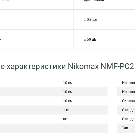
≤ 0,3 дБ
и
≥ 50 дБ
е характеристики Nikomax NMF-PC
10 см
Исполн
10 см
Исполн
10 см
Оболоч
1 кг
Станда
шт.
Станда
1
Тип