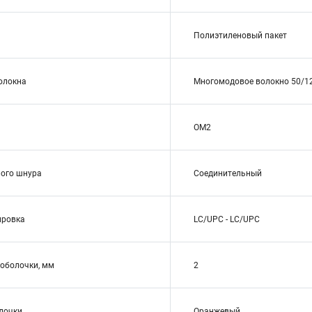
Полиэтиленовый пакет
волокна
Многомодовое волокно 50/1
OM2
ого шнура
Соединительный
ировка
LC/UPC - LC/UPC
оболочки, мм
2
лочки
Оранжевый