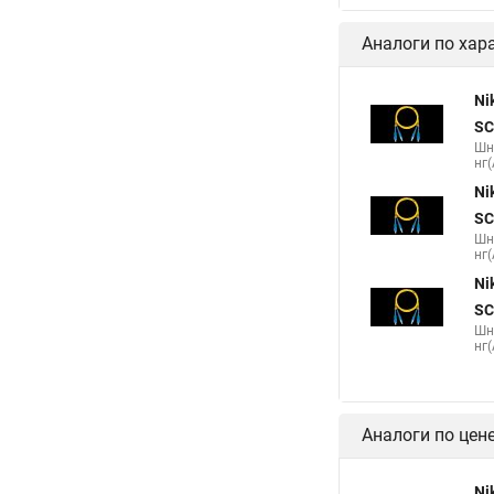
Аналоги по хар
Ni
SC
Шн
нг(
Ni
SC
Шн
нг(
Ni
SC
Шн
нг(
Аналоги по цен
Ni