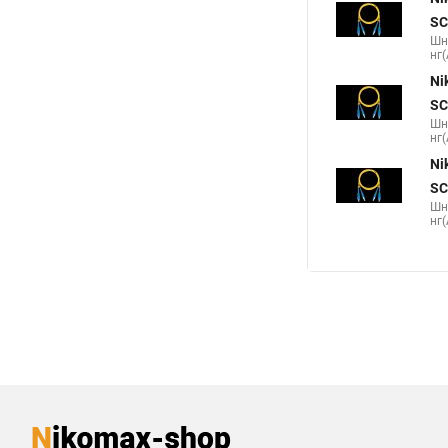
SC
Шн
нг(
Ni
SC
Шн
нг(
Ni
SC
Шн
нг(