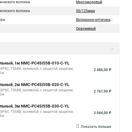
тического волокна
Многомодовый
тического волокна
50/125мкм
ура
Волоконно-оптический
Оранжевый
ильный, 1м NMC-PC4SI55B-010-C-YL
8P8C, T568B, заливной, с защитой защелки,
2 486,00 ₽
 1м
ильный, 2м NMC-PC4SI55B-020-C-YL
8P8C, T568B, заливной, с защитой защелки,
2 767,00 ₽
 2м
ильный, 3м NMC-PC4SI55B-030-C-YL
8P8C, T568B, заливной, с защитой защелки,
3 044,00 ₽
 3м
Показать больше