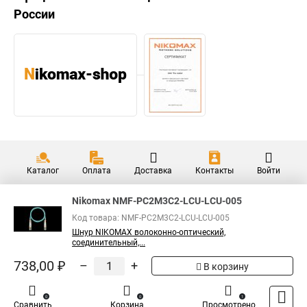
России
Каталог
Оплата
Доставка
Контакты
Войти
Nikomax NMF-PC2M3C2-LCU-LCU-005
Код товара: NMF-PC2M3C2-LCU-LCU-005
Шнур NIKOMAX волоконно-оптический,
соединительный,...
738,00 ₽
–
+
В корзину
0
0
1
Сравнить
Корзина
Просмотрено