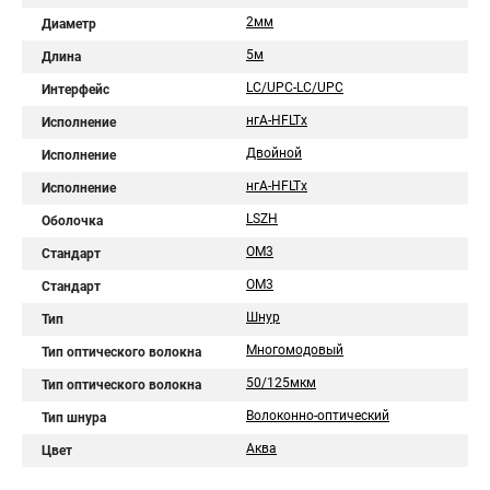
2мм
Диаметр
5м
Длина
LC/UPC-LC/UPC
Интерфейс
нгA-HFLTx
Исполнение
Двойной
Исполнение
нгА-HFLTx
Исполнение
LSZH
Оболочка
OM3
Стандарт
ОМ3
Стандарт
Шнур
Тип
Многомодовый
Тип оптического волокна
50/125мкм
Тип оптического волокна
Волоконно-оптический
Тип шнура
Аква
Цвет