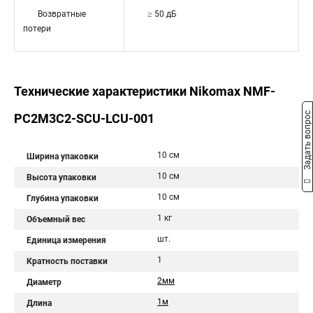
Возвратные
≥ 50 дБ
потери
Технические характеристики Nikomax NMF-
Задать вопрос
PC2M3C2-SCU-LCU-001
10 см
Ширина упаковки
10 см
Высота упаковки
10 см
Глубина упаковки
1 кг
Объемный вес
шт.
Единица измерения
1
Кратность поставки
2мм
Диаметр
1м
Длина