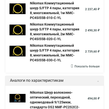
Nikomax Коммутационный
шнур S/FTP 4 пары, категория
2 237,40 ₽
8, многожильный, 1м NMC-
PC4SI55B-010-C-YL
Nikomax Коммутационный
шнур S/FTP 4 пары, категория
2 490,30 ₽
8, многожильный, 2м NMC-
PC4SI55B-020-C-YL
Nikomax Коммутационный
шнур S/FTP 4 пары, категория
2 739,60 ₽
8, многожильный, 3м NMC-
PC4SI55B-030-C-YL
Показать больше
Аналоги по характеристикам
Nikomax Шнур волоконно-
оптический, переходной,
494,00 ₽
одномодовый 9/125мкм,
стандарта OS2 NMF-PC2S2C2-