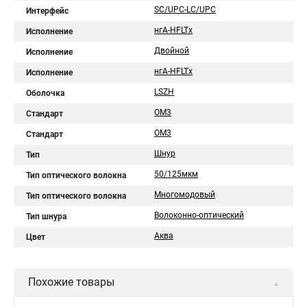
SC/UPC-LC/UPC
Интерфейс
нгA-HFLTx
Исполнение
Двойной
Исполнение
нгА-HFLTx
Исполнение
LSZH
Оболочка
OM3
Стандарт
ОМ3
Стандарт
Шнур
Тип
50/125мкм
Тип оптического волокна
Многомодовый
Тип оптического волокна
Волоконно-оптический
Тип шнура
Аква
Цвет
Похожие товары