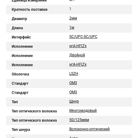
Единица измерения
1
Кратность поставки
2мм
Диаметр
1м
Длина
SC/UPC-SC/UPC
Интерфейс
нгA-HFLTx
Исполнение
Двойной
Исполнение
нгА-HFLTx
Исполнение
LSZH
Оболочка
OM3
Стандарт
ОМ3
Стандарт
Шнур
Тип
Многомодовый
Тип оптического волокна
50/125мкм
Тип оптического волокна
Волоконно-оптический
Тип шнура