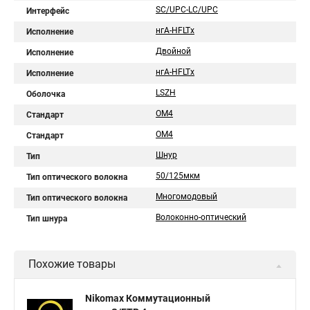
SC/UPC-LC/UPC
Интерфейс
нгA-HFLTx
Исполнение
Двойной
Исполнение
нгА-HFLTx
Исполнение
LSZH
Оболочка
ОM4
Стандарт
OM4
Стандарт
Шнур
Тип
50/125мкм
Тип оптического волокна
Многомодовый
Тип оптического волокна
Волоконно-оптический
Тип шнура
Похожие товары
Nikomax Коммутационный