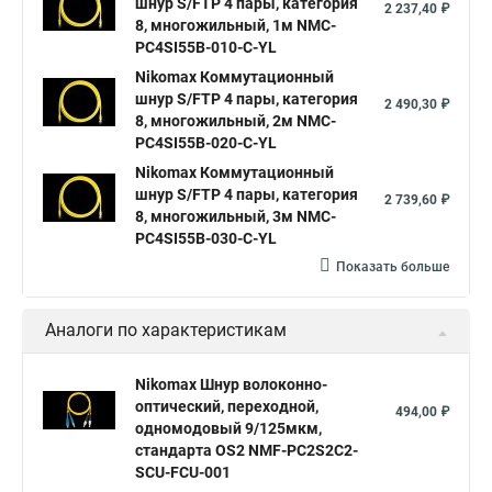
шнур S/FTP 4 пары, категория
2 237,40 ₽
8, многожильный, 1м NMC-
PC4SI55B-010-C-YL
Nikomax Коммутационный
шнур S/FTP 4 пары, категория
2 490,30 ₽
8, многожильный, 2м NMC-
PC4SI55B-020-C-YL
Nikomax Коммутационный
шнур S/FTP 4 пары, категория
2 739,60 ₽
8, многожильный, 3м NMC-
PC4SI55B-030-C-YL
Показать больше
Аналоги по характеристикам
Nikomax Шнур волоконно-
оптический, переходной,
494,00 ₽
одномодовый 9/125мкм,
стандарта OS2 NMF-PC2S2C2-
SCU-FCU-001