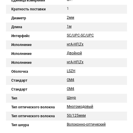
Единица измерения
1
Кратность поставки
2мм
Диаметр
1м
Длина
SC/UPC-SC/UPC
Интерфейс
нгA-HFLTx
Исполнение
Двойной
Исполнение
нгА-HFLTx
Исполнение
LSZH
Оболочка
OM4
Стандарт
ОM4
Стандарт
Шнур
Тип
Многомодовый
Тип оптического волокна
50/125мкм
Тип оптического волокна
Волоконно-оптический
Тип шнура