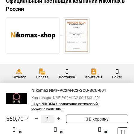
Официальный поставщик компании
Nikomax
в
России
Каталог
Оплата
Доставка
Контакты
Войти
Nikomax NMF-PC2M4C2-SCU-SCU-001
Код товара: NMF-PC2M4C2-SCU-SCU-001
Шнур NIKOMAX волоконно-оптический,
соединительный,...
560,70 ₽
–
+
В корзину
0
0
1