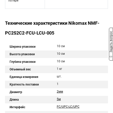
потери
Технические характеристики Nikomax NMF-
PC2S2C2-FCU-LCU-005
Задать вопрос
10 см
Ширина упаковки
10 см
Высота упаковки
10 см
Глубина упаковки
1 кг
Объемный вес
шт.
Единица измерения
1
Кратность поставки
2мм
Диаметр
5м
Длина
FC/UPC-LC/UPC
Интерфейс