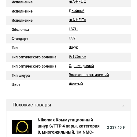
нгA-HFLTx
Исполнение
Двойной
Исполнение
нгА-HFLTx
Исполнение
LSZH
Оболочка
OS2
Стандарт
Шнур
Тип
9/125мкм
Тип оптического волокна
Одномодовый
Тип оптического волокна
Волоконно-оптический
Тип шнура
Желтый
Цвет
Похожие товары
Nikomax Коммутационный
шнур S/FTP 4 пары, категория
2 237,40 ₽
8, многожильный, 1м NMC-