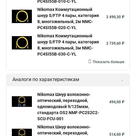
PC4SI55B-010-C-YL
Nikomax Коммутационный
шнур S/FTP 4 пары, категория
2 490,30 ₽
8, многожильный, 2м NMC-
PC4SI55B-020-C-YL
Nikomax Коммутационный
шнур S/FTP 4 пары, категория
2 739,60 ₽
8, многожильный, 3м NMC-
PC4SI55B-030-C-YL
Показать больше
Аналоги по характеристикам
Nikomax Шнур волоконно-
оптический, переходной,
494,00 ₽
одномодовый 9/125мкм,
стандарта OS2 NMF-PC2S2C2-
SCU-FCU-001
Nikomax Шнур волоконно-
оптический, переходной,
514,00 ₽