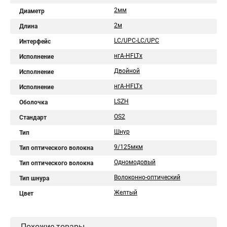
2мм
Диаметр
2м
Длина
LC/UPC-LC/UPC
Интерфейс
нгA-HFLTx
Исполнение
Двойной
Исполнение
нгА-HFLTx
Исполнение
LSZH
Оболочка
OS2
Стандарт
Шнур
Тип
9/125мкм
Тип оптического волокна
Одномодовый
Тип оптического волокна
Волоконно-оптический
Тип шнура
Желтый
Цвет
Похожие товары