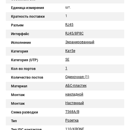
шт.
Единица измерения
1
Кратность поставки
RJ45
Разъем
RJ45/8P8C
Интерфейс
Экранированный
Исполнение
Кат5e
Категория
5E
Категория (UTP)
1
Кол-во портов
Одиночная (1)
Количество постов
АБС-пластик
Материал
накладной
Монтаж
Настенный
Монтаж
T568A/B
Схема разводки
Розетка
Тип
110/KRONE
Тип IDC контактов