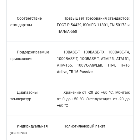
Соответствие
Превышает требования стандартов:
стандартам
ГОСТ Р 54429, ISO/IEC 11801, EN 50173 и
TIA/EIA-568
Поддерживаемые
10BASE-T, 100BASE-TX, 100BASE-T4,
приложения
1000BASE-T, 10GBASE-T, ATM-25, ATM-51,
ATM-155, 100VG-AnyLan, TR-4, TR-16
Active, TR-16 Passive
Диапазоны
Хранение от -20 до +60 °C. Монтаж
температур
от 0 до +50 °C. Эксплуатация от -20 до
+60 °C
Индивидуальная
Полиэтиленовый пакет
упаковка