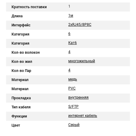
1
Кратность поставки
1м
Длина
2хRJ45/8P8C
Интерфейс
6
Категория
Кат6
Категория
4
Кол-во волокон
многожильный
Кол-во жил
4
Кол-во Пар
медь
Материал
PVC
Материал
внутренняя
Прокладка
S/FTP
Тип кабеля
интернет кабель
Функции
Серый
Цвет