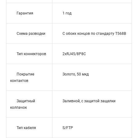
Гарантия
1 год
Схема разводки
С обоих концов по стандарту T568B
Тип коннекторов
2xRJ45/8P8C
Покрытие
Золото, 50 мкд
контактов
Защитный
Заливной, с защитой защелки
колпачок
Тип кабеля
S/FTP