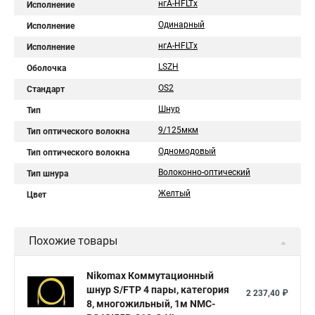
нгA-HFLTx
Исполнение
Одинарный
Исполнение
нгА-HFLTx
Исполнение
LSZH
Оболочка
OS2
Стандарт
Шнур
Тип
9/125мкм
Тип оптического волокна
Одномодовый
Тип оптического волокна
Волоконно-оптический
Тип шнура
Желтый
Цвет
Похожие товары
Nikomax Коммутационный
шнур S/FTP 4 пары, категория
2 237,40 ₽
8, многожильный, 1м NMC-