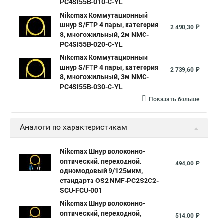
PC4SI55B-010-C-YL
Nikomax Коммутационный
шнур S/FTP 4 пары, категория
2 490,30 ₽
8, многожильный, 2м NMC-
PC4SI55B-020-C-YL
Nikomax Коммутационный
шнур S/FTP 4 пары, категория
2 739,60 ₽
8, многожильный, 3м NMC-
PC4SI55B-030-C-YL
Показать больше
Аналоги по характеристикам
Nikomax Шнур волоконно-
оптический, переходной,
494,00 ₽
одномодовый 9/125мкм,
стандарта OS2 NMF-PC2S2C2-
SCU-FCU-001
Nikomax Шнур волоконно-
оптический, переходной,
514,00 ₽