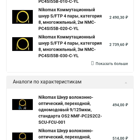
PC4SI55B-010-C-YL
Nikomax Коммутационный
шнур S/FTP 4 пары, категория
2 490,30 ₽
8, многожильный, 2м NMC-
PC4SI55B-020-C-YL
Nikomax Коммутационный
шнур S/FTP 4 пары, категория
2 739,60 ₽
8, многожильный, 3м NMC-
PC4SI55B-030-C-YL
Показать больше
Аналоги по характеристикам
Nikomax Шнур волоконно-
оптический, переходной,
494,00 ₽
одномодовый 9/125мкм,
стандарта OS2 NMF-PC2S2C2-
SCU-FCU-001
Nikomax Шнур волоконно-
оптический, переходной,
514,00 ₽