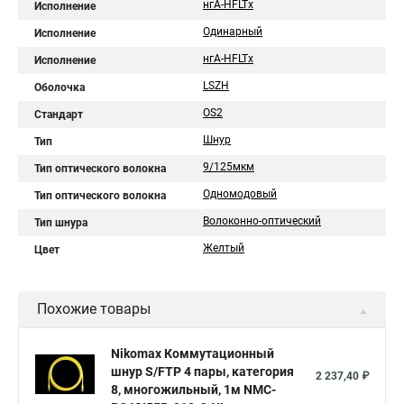
нгA-HFLTx
Исполнение
Одинарный
Исполнение
нгА-HFLTx
Исполнение
LSZH
Оболочка
OS2
Стандарт
Шнур
Тип
9/125мкм
Тип оптического волокна
Одномодовый
Тип оптического волокна
Волоконно-оптический
Тип шнура
Желтый
Цвет
Похожие товары
Nikomax Коммутационный
шнур S/FTP 4 пары, категория
2 237,40 ₽
8, многожильный, 1м NMC-