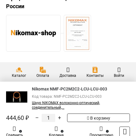
России
Каталог
Оплата
Доставка
Контакты
Войти
Nikomax NMF-PC2M2C2-LCU-LCU-003
Код товара: NMF-PC2M2C2-LCU-LCU-003
Шнур NIKOMAX волоконно-оптический,
соединительный,...
444,60 ₽
–
+
В корзину
0
0
1
Сравнить
Корзина
Просмотрено