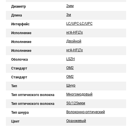
2мм
Диаметр
3м
Длина
LC/UPC-LC/UPC
Интерфейс
нгA-HFLTx
Исполнение
Двойной
Исполнение
нгА-HFLTx
Исполнение
LSZH
Оболочка
OM2
Стандарт
ОМ2
Стандарт
Шнур
Тип
Многомодовый
Тип оптического волокна
50/125мкм
Тип оптического волокна
Волоконно-оптический
Тип шнура
Оранжевый
Цвет