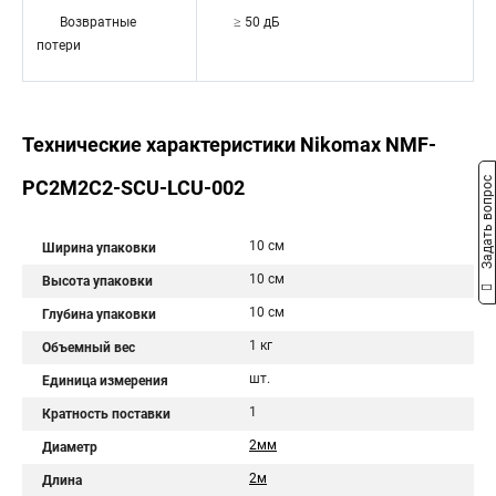
Возвратные
≥ 50 дБ
потери
Технические характеристики Nikomax NMF-
Задать вопрос
PC2M2C2-SCU-LCU-002
10 см
Ширина упаковки
10 см
Высота упаковки
10 см
Глубина упаковки
1 кг
Объемный вес
шт.
Единица измерения
1
Кратность поставки
2мм
Диаметр
2м
Длина