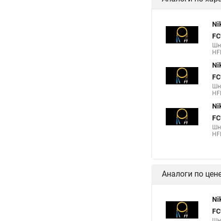
Ni
FC
Шн
HF
Ni
FC
Шн
HF
Ni
FC
Шн
HF
Аналоги по цен
Ni
FC
Шн