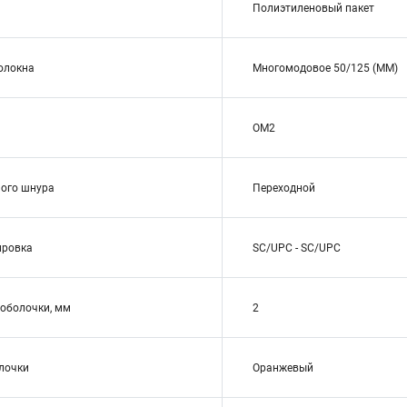
Полиэтиленовый пакет
волокна
Многомодовое 50/125 (MM)
OM2
ого шнура
Переходной
ировка
SC/UPC - SC/UPC
оболочки, мм
2
лочки
Оранжевый