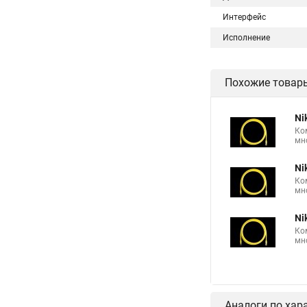
Интерфейс
Исполнение
Похожие товар
Ni
Ко
мн
Ni
Ко
мн
Ni
Ко
мн
Аналоги по хар