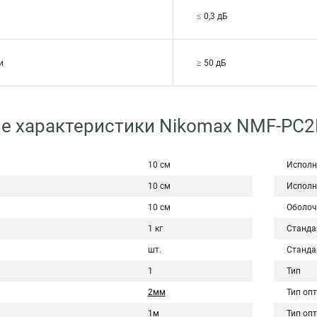
≤ 0,3 дБ
и
≥ 50 дБ
ие характеристики Nikomax NMF-PC
10 см
Исполн
10 см
Исполн
10 см
Оболоч
1 кг
Станда
шт.
Станда
1
Тип
2мм
Тип оп
1м
Тип оп