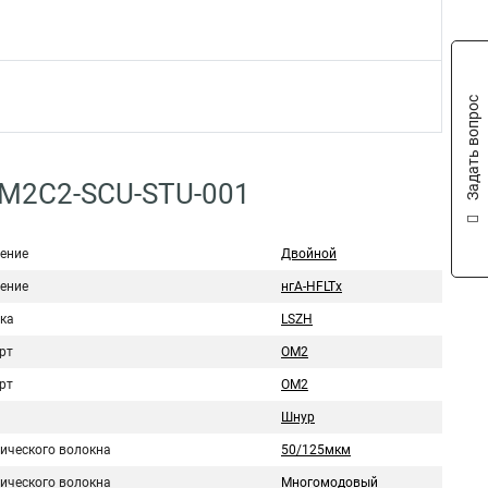
Задать вопрос
2M2C2-SCU-STU-001
ение
Двойной
ение
нгА-HFLTx
ка
LSZH
рт
OM2
рт
ОМ2
Шнур
тического волокна
50/125мкм
тического волокна
Многомодовый