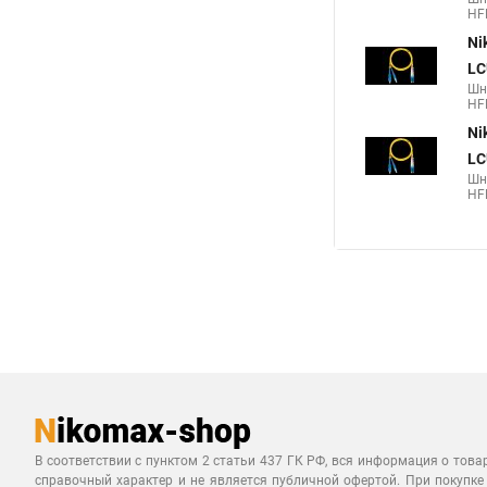
HF
Ni
LC
Шн
HF
Ni
LC
Шн
HF
В соответствии с пунктом 2 статьи 437 ГК РФ, вся информация о това
справочный характер и не является публичной офертой. При покупке