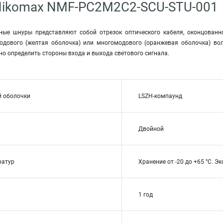
Nikomax NMF-PC2M2C2-SCU-STU-001
дные шнуры представляют собой отрезок оптического кабеля, оконцованн
одового (желтая оболочка) или многомодового (оранжевая оболочка) во
о определить стороны входа и выхода светового сигнала.
й оболочки
LSZH-компаунд
Двойной
ратур
Хранение от -20 до +65 °C. Эк
1 год