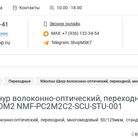
а
Контакты
10.00 - 18.00
-41
Звонок онлайн
MAX: +7 (936) 132-34-54
онок
p.ru
Telegram: ShopMSK7
Переходные
Nikomax Шнур волоконно-оптический, переходной, мно
ур волоконно-оптический, переход
 ОМ2 NMF-PC2M2C2-SCU-STU-001
онно-оптический, переходной, многомодовый 50/125мкм, стандар
К