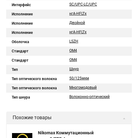
SC/UPC-LC/UPC
Интерфейс
нгA-HFLTx
Исполнение
Двойной
Исполнение
нгА-HFLTx
Исполнение
LSZH
Оболочка
ОM4
Стандарт
OM4
Стандарт
Шнур
Тип
50/125мкм
Тип оптического волокна
Многомодовый
Тип оптического волокна
Волоконно-оптический
Тип шнура
Похожие товары
Nikomax Коммутационный