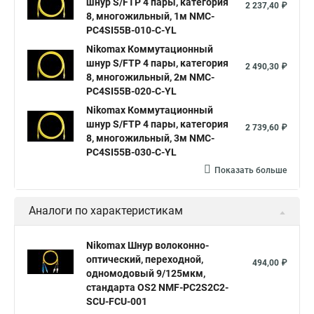
шнур S/FTP 4 пары, категория
2 237,40 ₽
8, многожильный, 1м NMC-
PC4SI55B-010-C-YL
Nikomax Коммутационный
шнур S/FTP 4 пары, категория
2 490,30 ₽
8, многожильный, 2м NMC-
PC4SI55B-020-C-YL
Nikomax Коммутационный
шнур S/FTP 4 пары, категория
2 739,60 ₽
8, многожильный, 3м NMC-
PC4SI55B-030-C-YL
Показать больше
Аналоги по характеристикам
Nikomax Шнур волоконно-
оптический, переходной,
494,00 ₽
одномодовый 9/125мкм,
стандарта OS2 NMF-PC2S2C2-
SCU-FCU-001