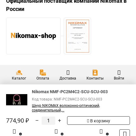
Официальный поставщик компании
Nikomax
в
России
Каталог
Оплата
Доставка
Контакты
Войти
Nikomax NMF-PC2M4C2-SCU-SCU-003
Код товара: NMF-PC2M4C2-SCU-SCU-003
Шнур NIKOMAX волоконно-оптический,
соединительный,...
774,90 ₽
–
+
В корзину
0
0
1