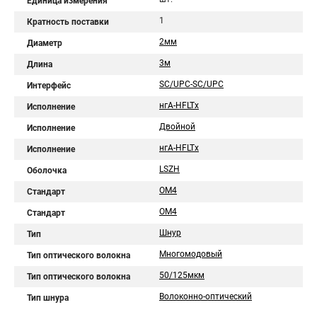
Единица измерения
1
Кратность поставки
2мм
Диаметр
3м
Длина
SC/UPC-SC/UPC
Интерфейс
нгA-HFLTx
Исполнение
Двойной
Исполнение
нгА-HFLTx
Исполнение
LSZH
Оболочка
OM4
Стандарт
ОM4
Стандарт
Шнур
Тип
Многомодовый
Тип оптического волокна
50/125мкм
Тип оптического волокна
Волоконно-оптический
Тип шнура