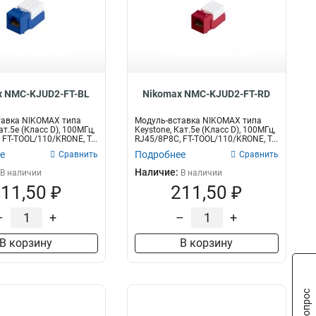
x NMC-KJUD2-FT-BL
Nikomax NMC-KJUD2-FT-RD
тавка NIKOMAX типа
Модуль-вставка NIKOMAX типа
ат.5е (Класс D), 100МГц,
Keystone, Кат.5е (Класс D), 100МГц,
 FT-TOOL/110/KRONE, T...
RJ45/8P8C, FT-TOOL/110/KRONE, T...
е
Подробнее
Сравнить
Сравнить
Наличие:
В наличии
В наличии
11,50 ₽
211,50 ₽
–
+
–
+
В корзину
В корзину