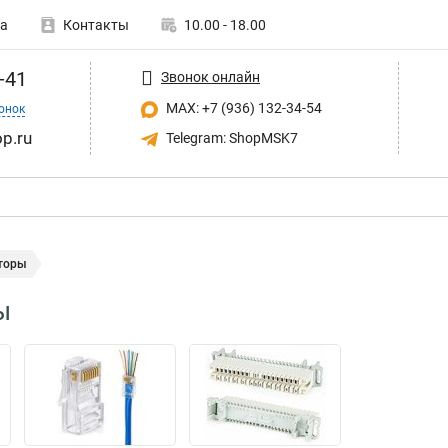
а
Контакты
10.00 - 18.00
-41
Звонок онлайн
MAX: +7 (936) 132-34-54
онок
p.ru
Telegram: ShopMSK7
торы
ы