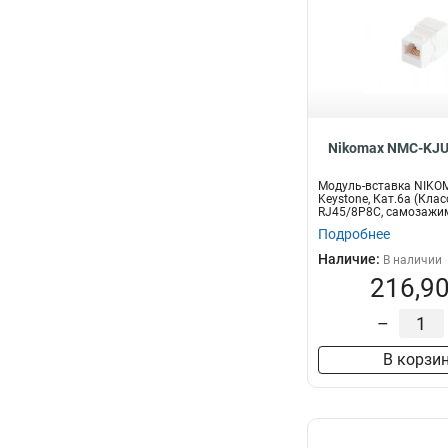
Nikomax NMC-KJ
Модуль-вставка NIKO
Keystone, Кат.6a (Клас
RJ45/8P8C, самозажим
Подробнее
Наличие:
В наличии
216,90
–
В корзи