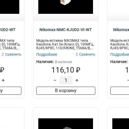
Диаметр
Кол-во пар
Сте
6,5
4
1
3
5,5
10
1
5
1
1
JUD2-WT
Nikomax NMC-KJUD2-VI-WT
Nikoma
2
1
MAX типа
Модуль-вставка NIKOMAX типа
Модуль-вс
с D), 100МГц,
Keystone, Кат.5е (Класс D), 100МГц,
Keystone, К
 T568A/B,...
RJ45/8P8C, 110/KRONE, T568A/B,...
RJ45/8P8C
T568A/...
Подробнее
Подробне
Сравнить
Сравнить
Наличие:
Наличие:
В наличии
 ₽
116,10 ₽
1
+
–
+
ну
В корзину