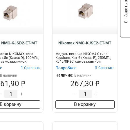
Задать вопрос
x NMC-KJSD2-ET-MT
Nikomax NMC-KJSE2-ET-MT
тавка NIKOMAX типа
Модуль-вставка NIKOMAX типа
ат.5е (Класс D), 100МГц,
Keystone, Кат.6 (Класс E), 250МГц,
, самозажимной,
RJ45/8P8C, самозажимной,
T568A/B...
е
Подробнее
Сравнить
Сравнить
Наличие:
В наличии
В наличии
61,90 ₽
267,30 ₽
–
+
–
+
В корзину
В корзину