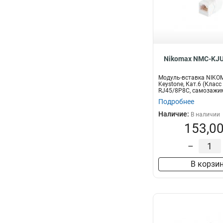
Nikomax NMC-KJU
Модуль-вставка NIKO
Keystone, Кат.6 (Класс 
RJ45/8P8C, самозажи
T568A/B...
Подробнее
Наличие:
В наличии
153,00
–
В корзи