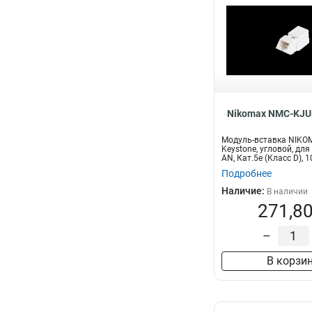
Nikomax NMC-KJ
Модуль-вставка NIKO
Keystone, угловой, дл
AN, Кат.5е (Класс D), 1
Подробнее
Наличие:
В наличии
271,80
–
В корзи