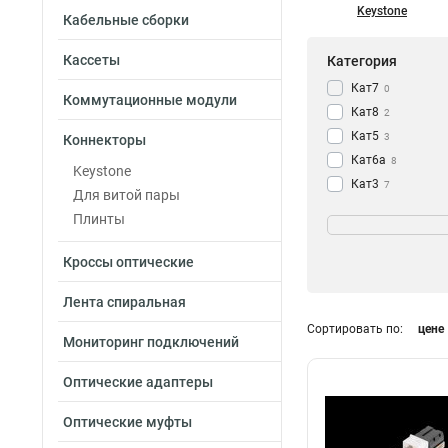
Keystone
Кабельные сборки
Кассеты
Категория
Кат7
0
Коммутационные модули
Кат8
2
Кат5
3
Коннекторы
Кат6а
8
Keystone
Кат3
7
Для витой пары
Кат6
Цвет
18
Плинты
Кат5е
27
Прозрачный
0
Белый
Кроссы оптические
24
Металлик
17
Лента спиральная
Черный
4
Сортировать по:
цене
Серый
3
Мониторинг подключений
Красный
Схема разводки
1
Желтый
Оптические адаптеры
1
T568B
3
Зеленый
1
T568A/B
35
Оптические муфты
Синий
1