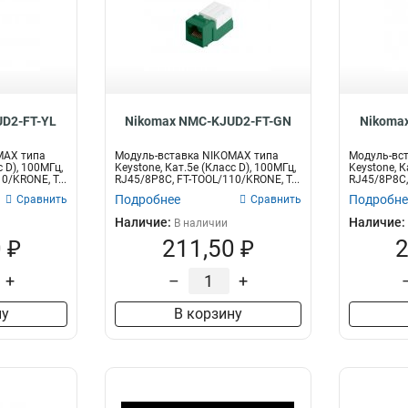
D2-FT-YL
Nikomax NMC-KJUD2-FT-GN
Nikoma
MAX типа
Модуль-вставка NIKOMAX типа
Модуль-вс
с D), 100МГц,
Keystone, Кат.5е (Класс D), 100МГц,
Keystone, К
0/KRONE, T...
RJ45/8P8C, FT-TOOL/110/KRONE, T...
RJ45/8P8C,
Подробнее
Подробне
Сравнить
Сравнить
Наличие:
Наличие:
В наличии
 ₽
211,50 ₽
2
+
–
+
ну
В корзину