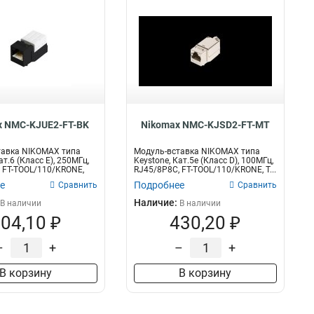
x NMC-KJUE2-FT-BK
Nikomax NMC-KJSD2-FT-MT
тавка NIKOMAX типа
Модуль-вставка NIKOMAX типа
ат.6 (Класс E), 250МГц,
Keystone, Кат.5е (Класс D), 100МГц,
 FT-TOOL/110/KRONE,
RJ45/8P8C, FT-TOOL/110/KRONE, T...
е
Подробнее
Сравнить
Сравнить
Наличие:
В наличии
В наличии
04,10 ₽
430,20 ₽
–
+
–
+
В корзину
В корзину