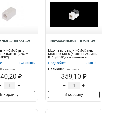
x NMC-KJUE55C-WT
Nikomax NMC-KJUE2-NT-WT
ль NIKOMAX типа
Модуль-вставка NIKOMAX типа
ат.6 (Класс E), 250МГц,
Keystone, Кат.6 (Класс E), 250МГц,
(8P8C),
RJ45/8P8C, самозажимной,
ванный,...
T568A/B...
е
Подробнее
Сравнить
Сравнить
Наличие:
В наличии
В наличии
40,20 ₽
359,10 ₽
–
+
–
+
В корзину
В корзину