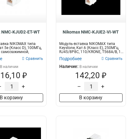
пень защиты
Кол-во жил
IP67
Одножильный
2
2
Многожильный
5
x NMC-KJUD2-ET-WT
Nikomax NMC-KJUE2-VI-WT
тавка NIKOMAX типа
Модуль-вставка NIKOMAX типа
ат.5е (Класс D), 100МГц,
Keystone, Кат.6 (Класс E), 250МГц,
, самозажимной,
RJ45/8P8C, 110/KRONE, T568A/B, 1...
е
Подробнее
Сравнить
Сравнить
Наличие:
В наличии
В наличии
16,10 ₽
142,20 ₽
–
+
–
+
В корзину
В корзину