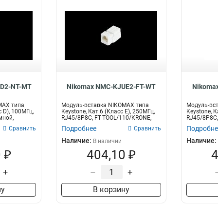
SD2-NT-MT
Nikomax NMC-KJUE2-FT-WT
Nikoma
MAX типа
Модуль-вставка NIKOMAX типа
Модуль-вс
с D), 100МГц,
Keystone, Кат.6 (Класс E), 250МГц,
Keystone, К
мной,
RJ45/8P8C, FT-TOOL/110/KRONE,
RJ45/8P8C,
T5...
T5...
Подробнее
Подробне
Сравнить
Сравнить
Наличие:
Наличие:
В наличии
 ₽
404,10 ₽
4
+
–
+
ну
В корзину