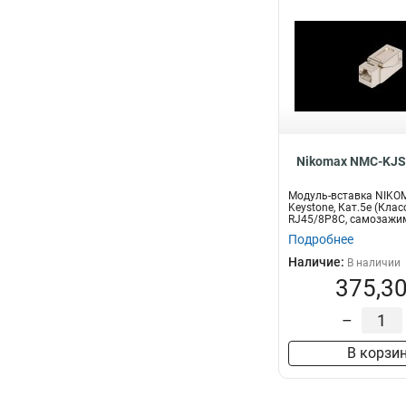
Nikomax NMC-KJ
Модуль-вставка NIKO
Keystone, Кат.5е (Клас
RJ45/8P8C, самозажи
T568A/...
Подробнее
Наличие:
В наличии
375,30
–
В корзи