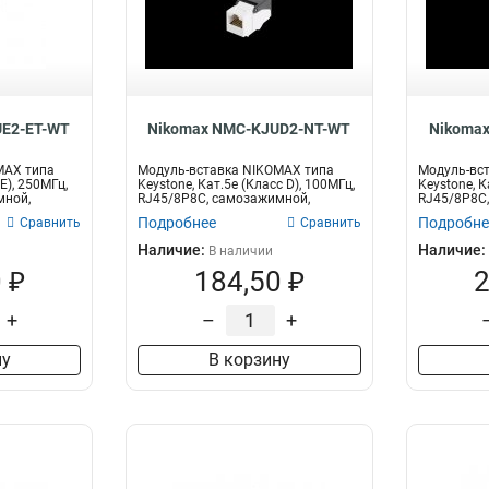
E2-ET-WT
Nikomax NMC-KJUD2-NT-WT
Nikoma
MAX типа
Модуль-вставка NIKOMAX типа
Модуль-вс
E), 250МГц,
Keystone, Кат.5е (Класс D), 100МГц,
Keystone, К
мной,
RJ45/8P8C, самозажимной,
RJ45/8P8C,
T568A/...
Подробнее
Подробне
Сравнить
Сравнить
Наличие:
Наличие:
В наличии
 ₽
184,50 ₽
2
+
–
+
ну
В корзину