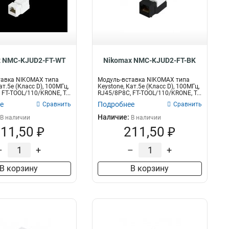
x NMC-KJUD2-FT-WT
Nikomax NMC-KJUD2-FT-BK
тавка NIKOMAX типа
Модуль-вставка NIKOMAX типа
ат.5е (Класс D), 100МГц,
Keystone, Кат.5е (Класс D), 100МГц,
 FT-TOOL/110/KRONE, T...
RJ45/8P8C, FT-TOOL/110/KRONE, T...
е
Подробнее
Сравнить
Сравнить
Наличие:
В наличии
В наличии
11,50 ₽
211,50 ₽
–
+
–
+
В корзину
В корзину