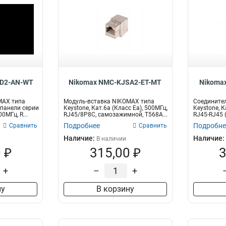
UD2-AN-WT
Nikomax NMC-KJSA2-ET-MT
Nikoma
MAX типа
Модуль-вставка NIKOMAX типа
Соедините
я панели серии
Keystone, Кат.6a (Класс Ea), 500МГц,
Keystone, К
00МГц, R...
RJ45/8P8C, самозажимной, T568A...
RJ45-RJ45 
неэкраниро
Подробнее
Подробне
Сравнить
Сравнить
Наличие:
Наличие:
В наличии
 ₽
315,00 ₽
3
+
–
+
ну
В корзину