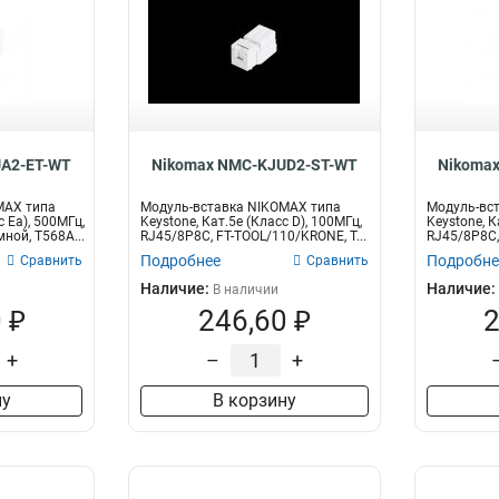
UA2-ET-WT
Nikomax NMC-KJUD2-ST-WT
Nikoma
MAX типа
Модуль-вставка NIKOMAX типа
Модуль-вс
с Ea), 500МГц,
Keystone, Кат.5е (Класс D), 100МГц,
Keystone, К
ной, T568A...
RJ45/8P8C, FT-TOOL/110/KRONE, T...
RJ45/8P8C
T568A/...
Подробнее
Подробне
Сравнить
Сравнить
Наличие:
Наличие:
В наличии
 ₽
246,60 ₽
2
+
–
+
ну
В корзину