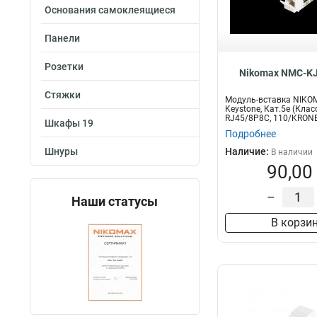
Маркировка
Основания самоклеящиеся
0-9
4
Панели
Розетки
Nikomax NMC-K
Стяжки
Модуль-вставка NIKO
Keystone, Кат.5е (Клас
RJ45/8P8C, 110/KRONE,
Шкафы 19
Подробнее
Шнуры
Наличие:
В наличии
90,00
–
Наши статусы
В корзи