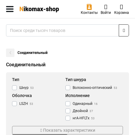
Контакты
Войти
Корзина
Соединительный
Соединительный
Тип
Тип шнура
Шнур
Волоконно-оптический
53
53
Оболочка
Исполнение
LSZH
Одинарный
53
16
Двойной
37
нгA-HFLTx
53
Диаметр
Тип оптического волокна
Показать характеристики
2мм
50/125мкм
53
23