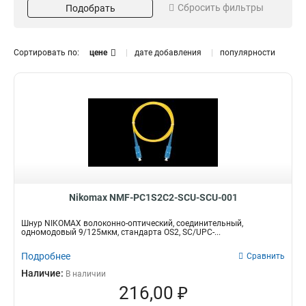
Сбросить фильтры
Подобрать
Многомодовый
23
Одномодовый
30
9/125мкм
30
Сортировать по:
цене
дате добавления
популярности
Стандарт
Цвет
ОМ3
Аква
7
7
ОМ2
Оранжевый
8
8
ОM4
Желтый
8
30
OS2
30
Интерфейс
Длина
SC/APC-SC/APC
20м
3
1
FC/UPC-FC/UPC
15м
6
1
Nikomax NMF-PC1S2C2-SCU-SCU-001
SC/UPC-SC/UPC
10м
19
4
LC/UPC-LC/UPC
5м
25
8
Шнур NIKOMAX волоконно-оптический, соединительный,
одномодовый 9/125мкм, стандарта OS2, SC/UPC-...
3м
13
2м
13
Подробнее
Сравнить
1м
13
Наличие:
В наличии
216,00 ₽